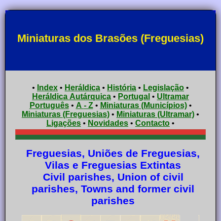
Miniaturas dos Brasões (Freguesias)
•
Index
•
Heráldica
•
História
•
Legislação
•
Heráldica Autárquica
•
Portugal
•
Ultramar
Português
•
A - Z
•
Miniaturas (Municípios)
•
Miniaturas (Freguesias)
•
Miniaturas (Ultramar)
•
Ligações
•
Novidades
•
Contacto
•
Freguesias, Uniões de Freguesias,
Vilas e Freguesias Extintas
Civil parishes, Union of civil
parishes, Towns and former civil
parishes