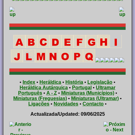
•
Index
•
Heráldica
•
História
•
Legislação
•
Heráldica Autárquica
•
Portugal
•
Ultramar
Português
•
A - Z
•
Miniaturas (Municípios)
•
Miniaturas (Freguesias)
•
Miniaturas (Ultramar)
•
Ligações
•
Novidades
•
Contacto
•
Actualizada/Updated: 09/06/2025