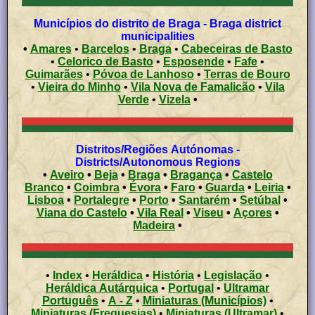
Municípios do distrito de Braga - Braga district
municipalities
•
Amares
•
Barcelos
•
Braga
•
Cabeceiras de Basto
•
Celorico de Basto
•
Esposende
•
Fafe
•
Guimarães
•
Póvoa de Lanhoso
•
Terras de Bouro
•
Vieira do Minho
•
Vila Nova de Famalicão
•
Vila
Verde
•
Vizela
•
Distritos/Regiões Autónomas -
Districts/Autonomous Regions
•
Aveiro
•
Beja
•
Braga
•
Bragança
•
Castelo
Branco
•
Coimbra
•
Évora
•
Faro
•
Guarda
•
Leiria
•
Lisboa
•
Portalegre
•
Porto
•
Santarém
•
Setúbal
•
Viana do Castelo
•
Vila Real
•
Viseu
•
Açores
•
Madeira
•
•
Index
•
Heráldica
•
História
•
Legislação
•
Heráldica Autárquica
•
Portugal
•
Ultramar
Português
•
A - Z
•
Miniaturas (Municípios)
•
Miniaturas (Freguesias)
•
Miniaturas (Ultramar)
•