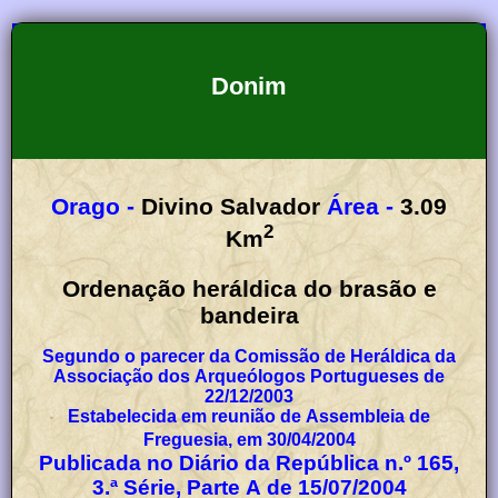
Donim
Orago -
Divino Salvador
Área -
3.09
2
Km
Ordenação heráldica do brasão e
bandeira
Segundo o parecer da Comissão de Heráldica da
Associação dos Arqueólogos Portugueses de
22/12/2003
Estabelecida em reunião de Assembleia de
Freguesia, em 30/04/2004
Publicada no Diário da República n.º 165,
3.ª Série, Parte A de 15/07/2004