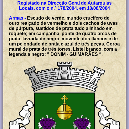
Registado na Direcção Geral de Autarquias
Locais, com o n.º 178/2004, em 10/08/2004
Armas -
Escudo de verde, mundo crucífero de
ouro realçado de vermelho e dois cachos de uvas
de púrpura, sustidos de prata tudo alinhado em
roquete; em campanha, ponte de quatro arcos de
prata, lavrada de negro, movente dos flancos e de
um pé ondado de prata e azul de três peças. Coroa
mural de prata de três torres. Listel branco, com a
legenda a negro: “ DONIM - GUIMARÃES “.