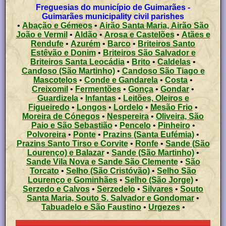
Freguesias do município de Guimarães -
Guimarães municipality civil parishes
•
Abação e Gémeos
•
Airão Santa Maria, Airão São
João e Vermil
•
Aldão
•
Arosa e Castelões
•
Atães e
Rendufe
•
Azurém
•
Barco
•
Briteiros Santo
Estêvão e Donim
•
Briteiros São Salvador e
Briteiros Santa Leocádia
•
Brito
•
Caldelas
•
Candoso (São Martinho)
•
Candoso São Tiago e
Mascotelos
•
Conde e Gandarela
•
Costa
•
Creixomil
•
Fermentões
•
Gonça
•
Gondar
•
Guardizela
•
Infantas
•
Leitões, Oleiros e
Figueiredo
•
Longos
•
Lordelo
•
Mesão Frio
•
Moreira de Cónegos
•
Nespereira
•
Oliveira, São
Paio e São Sebastião
•
Pencelo
•
Pinheiro
•
Polvoreira
•
Ponte
•
Prazins (Santa Eufémia)
•
Prazins Santo Tirso e Corvite
•
Ronfe
•
Sande (São
Lourenço) e Balazar
•
Sande (São Martinho)
•
Sande Vila Nova e Sande São Clemente
•
São
Torcato
•
Selho (São Cristóvão)
•
Selho São
Lourenço e Gominhães
•
Selho (São Jorge)
•
Serzedo e Calvos
•
Serzedelo
•
Silvares
•
Souto
Santa Maria, Souto S. Salvador e Gondomar
•
Tabuadelo e São Faustino
•
Urgezes
•