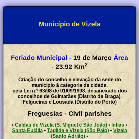
Município de Vizela
Feriado Municipal -
19 de Março
Área
2
-
23.92
Km
Criação do concelho e elevação da sede do
município à categoria de cidade,
pela Lei n.º 63/98 de 01/09/1998, desanexado dos
concelhos de Guimarães (Distrito de Braga),
Felgueiras e Lousada (Distrito do Porto)
Freguesias - Civil parishes
•
Caldas de Vizela (S. Miguel e São João)
•
Infias
•
Santa Eulália
•
Tagilde e Vizela (São Paio)
•
Vizela
(Santo Adrião)
•