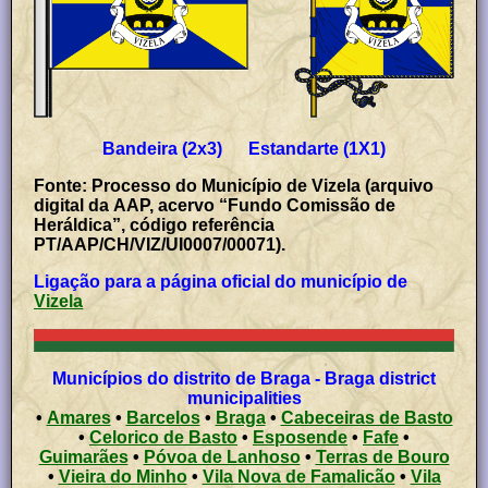
Bandeira (2x3) Estandarte (1X1)
Fonte: Processo do Município de Vizela (arquivo
digital da AAP, acervo “Fundo Comissão de
Heráldica”, código referência
PT/AAP/CH/VIZ/UI0007/00071).
Ligação para a página oficial do município de
Vizela
Municípios do distrito de Braga - Braga district
municipalities
•
Amares
•
Barcelos
•
Braga
•
Cabeceiras de Basto
•
Celorico de Basto
•
Esposende
•
Fafe
•
Guimarães
•
Póvoa de Lanhoso
•
Terras de Bouro
•
Vieira do Minho
•
Vila Nova de Famalicão
•
Vila