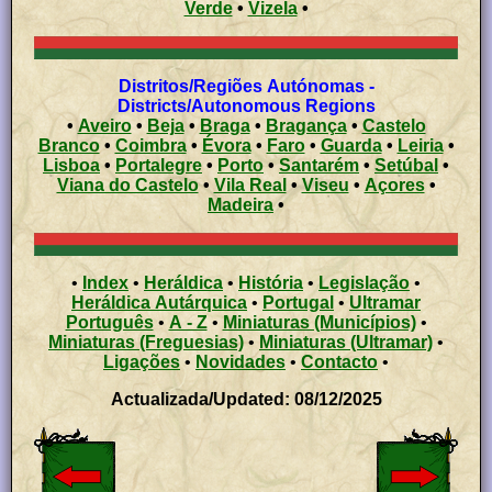
Verde
•
Vizela
•
Distritos/Regiões Autónomas -
Districts/Autonomous Regions
•
Aveiro
•
Beja
•
Braga
•
Bragança
•
Castelo
Branco
•
Coimbra
•
Évora
•
Faro
•
Guarda
•
Leiria
•
Lisboa
•
Portalegre
•
Porto
•
Santarém
•
Setúbal
•
Viana do Castelo
•
Vila Real
•
Viseu
•
Açores
•
Madeira
•
•
Index
•
Heráldica
•
História
•
Legislação
•
Heráldica Autárquica
•
Portugal
•
Ultramar
Português
•
A - Z
•
Miniaturas (Municípios)
•
Miniaturas (Freguesias)
•
Miniaturas (Ultramar)
•
Ligações
•
Novidades
•
Contacto
•
Actualizada/Updated: 08/12/2025