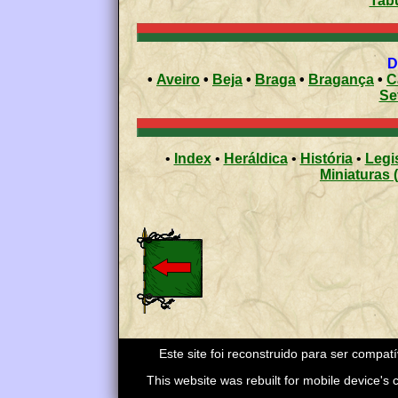
Tab
•
Aveiro
•
Beja
•
Braga
•
Bragança
•
C
Se
•
Index
•
Heráldica
•
História
•
Legi
Miniaturas 
Este site foi reconstruido para ser compat
This website was rebuilt for mobile device's co