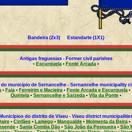
Bandeira (2x3) Estandarte (1X1)
Antigas freguesias - Former civil parishes
•
Escurquela
•
Fonte Arcada
•
do município de Sernancelhe - Sernancelhe municipality ci
a
•
Faia
•
Ferreirim e Macieira
•
Fonte Arcada e Escurquela
•
Quintela
•
Sernancelhe e Sarzeda
•
Vila da Ponte
•
Municípios do distrito de Viseu - Viseu district municipalitie
aire
•
Cinfães
•
Lamego
•
Mangualde
•
Moimenta da Beira
•
esende
•
Santa Comba Dão
•
São João da Pesqueira
•
São 