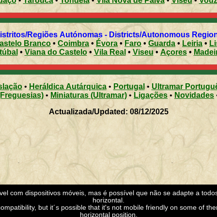
uaço
•
Tarouca
•
Tondela
•
Vila Nova de Paiva
•
Viseu
•
Vouz
Distritos/Regiões Autónomas - Districts/Autonomous Regi
astelo Branco
•
Coimbra
•
Évora
•
Faro
•
Guarda
•
Leiria
•
L
túbal
•
Viana do Castelo
•
Vila Real
•
Viseu
•
Açores
•
Madei
slação
•
Heráldica Autárquica
•
Portugal
•
Ultramar Portugu
(Freguesias)
•
Miniaturas (Ultramar)
•
Ligações
•
Novidades
Actualizada/Updated: 08/12/2025
ível com dispositivos móveis, mas é possível que não se adapte a todo
horizontal.
mpatibility, but it´s possible that it's not mobile friendly on some of the
horizontal position.