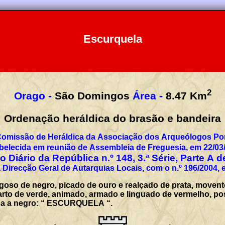
Escurquela
2
Orago -
São Domingos
Área -
8.47
Km
Ordenação heráldica do brasão e bandeira
Comissão de Heráldica da Associação dos Arqueólogos Por
belecida em reunião de Assembleia de Freguesia, em 22/03
 Diário da República n.º 148, 3.ª Série, Parte A 
 Direcção Geral de Autarquias Locais, com o n.º 196/2004, 
goso de negro, picado de ouro e realçado de prata, move
lagarto de verde, animado, armado e linguado de vermelho, po
enda a negro: “ ESCURQUELA “.