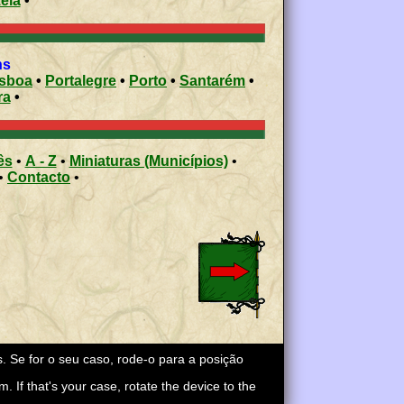
ela
•
ons
isboa
•
Portalegre
•
Porto
•
Santarém
•
ra
•
ês
•
A - Z
•
Miniaturas (Municípios)
•
•
Contacto
•
s. Se for o seu caso, rode-o para a posição
m. If that's your case, rotate the device to the