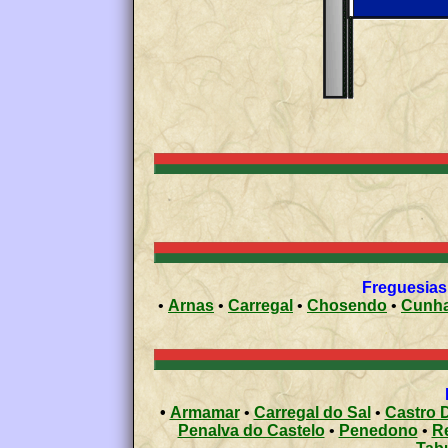
Freguesias 
•
Arnas
•
Carregal
•
Chosendo
•
Cunh
•
Armamar
•
Carregal do Sal
•
Castro D
Penalva do Castelo
•
Penedono
•
R