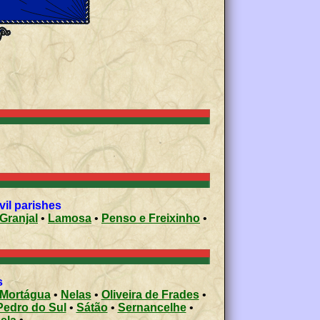
vil parishes
Granjal
•
Lamosa
•
Penso e Freixinho
•
s
Mortágua
•
Nelas
•
Oliveira de Frades
•
Pedro do Sul
•
Sátão
•
Sernancelhe
•