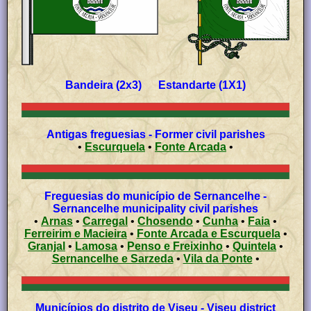
Bandeira (2x3) Estandarte (1X1)
Antigas freguesias - Former civil parishes
•
Escurquela
•
Fonte Arcada
•
Freguesias do município de Sernancelhe -
Sernancelhe municipality civil parishes
•
Arnas
•
Carregal
•
Chosendo
•
Cunha
•
Faia
•
Ferreirim e Macieira
•
Fonte Arcada e Escurquela
•
Granjal
•
Lamosa
•
Penso e Freixinho
•
Quintela
•
Sernancelhe e Sarzeda
•
Vila da Ponte
•
Municípios do distrito de Viseu - Viseu district