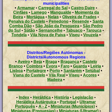
municipalities
•
Armamar
•
Carregal do Sal
•
Castro Daire
•
Cinfães
•
Lamego
•
Mangualde
•
Moimenta da
Beira
•
Mortágua
•
Nelas
•
Oliveira de Frades
•
Penalva do Castelo
•
Penedono
•
Resende
•
Santa
Comba Dão
•
São João da Pesqueira
•
São Pedro
do Sul
•
Sátão
•
Sernancelhe
•
Tabuaço
•
Tarouca
•
Tondela
•
Vila Nova de Paiva
•
Viseu
•
Vouzela
•
Distritos/Regiões Autónomas -
Districts/Autonomous Regions
•
Aveiro
•
Beja
•
Braga
•
Bragança
•
Castelo
Branco
•
Coimbra
•
Évora
•
Faro
•
Guarda
•
Leiria
•
Lisboa
•
Portalegre
•
Porto
•
Santarém
•
Setúbal
•
Viana do Castelo
•
Vila Real
•
Viseu
•
Açores
•
Madeira
•
•
Index
•
Heráldica
•
História
•
Legislação
•
Heráldica Autárquica
•
Portugal
•
Ultramar
Português
•
A - Z
•
Miniaturas (Municípios)
•
Miniaturas (Freguesias)
•
Miniaturas (Ultramar)
•