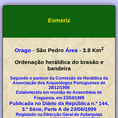
Esmeriz
2
Orago -
São Pedro
Área -
3.8
Km
Ordenação heráldica do brasão e
bandeira
Segundo o parecer da Comissão de Heráldica da
Associação dos Arqueólogos Portugueses de
28/12/1998
Estabelecida em reunião de Assembleia de
Freguesia, em 23/04/1999
Publicada no Diário da República n.º 144,
3.ª Série, Parte A de 23/06/1999
Registado na Direcção Geral de Autarquias