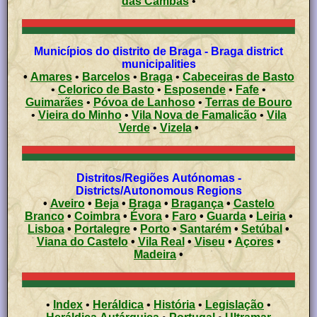
das Cambas
•
Municípios do distrito de Braga - Braga district
municipalities
•
Amares
•
Barcelos
•
Braga
•
Cabeceiras de Basto
•
Celorico de Basto
•
Esposende
•
Fafe
•
Guimarães
•
Póvoa de Lanhoso
•
Terras de Bouro
•
Vieira do Minho
•
Vila Nova de Famalicão
•
Vila
Verde
•
Vizela
•
Distritos/Regiões Autónomas -
Districts/Autonomous Regions
•
Aveiro
•
Beja
•
Braga
•
Bragança
•
Castelo
Branco
•
Coimbra
•
Évora
•
Faro
•
Guarda
•
Leiria
•
Lisboa
•
Portalegre
•
Porto
•
Santarém
•
Setúbal
•
Viana do Castelo
•
Vila Real
•
Viseu
•
Açores
•
Madeira
•
•
Index
•
Heráldica
•
História
•
Legislação
•