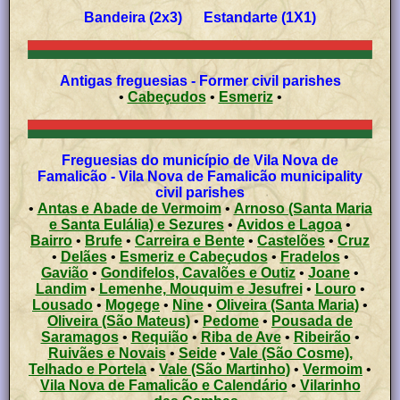
Bandeira (2x3) Estandarte (1X1)
Antigas freguesias - Former civil parishes
•
Cabeçudos
•
Esmeriz
•
Freguesias do município de Vila Nova de
Famalicão - Vila Nova de Famalicão municipality
civil parishes
•
Antas e Abade de Vermoim
•
Arnoso (Santa Maria
e Santa Eulália) e Sezures
•
Avidos e Lagoa
•
Bairro
•
Brufe
•
Carreira e Bente
•
Castelões
•
Cruz
•
Delães
•
Esmeriz e Cabeçudos
•
Fradelos
•
Gavião
•
Gondifelos, Cavalões e Outiz
•
Joane
•
Landim
•
Lemenhe, Mouquim e Jesufrei
•
Louro
•
Lousado
•
Mogege
•
Nine
•
Oliveira (Santa Maria)
•
Oliveira (São Mateus)
•
Pedome
•
Pousada de
Saramagos
•
Requião
•
Riba de Ave
•
Ribeirão
•
Ruivães e Novais
•
Seide
•
Vale (São Cosme),
Telhado e Portela
•
Vale (São Martinho)
•
Vermoim
•
Vila Nova de Famalicão e Calendário
•
Vilarinho