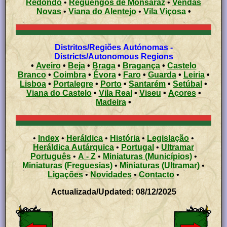
Redondo
•
Reguengos de Monsaraz
•
Vendas
Novas
•
Viana do Alentejo
•
Vila Viçosa
•
Distritos/Regiões Autónomas -
Districts/Autonomous Regions
•
Aveiro
•
Beja
•
Braga
•
Bragança
•
Castelo
Branco
•
Coimbra
•
Évora
•
Faro
•
Guarda
•
Leiria
•
Lisboa
•
Portalegre
•
Porto
•
Santarém
•
Setúbal
•
Viana do Castelo
•
Vila Real
•
Viseu
•
Açores
•
Madeira
•
•
Index
•
Heráldica
•
História
•
Legislação
•
Heráldica Autárquica
•
Portugal
•
Ultramar
Português
•
A - Z
•
Miniaturas (Municípios)
•
Miniaturas (Freguesias)
•
Miniaturas (Ultramar)
•
Ligações
•
Novidades
•
Contacto
•
Actualizada/Updated: 08/12/2025