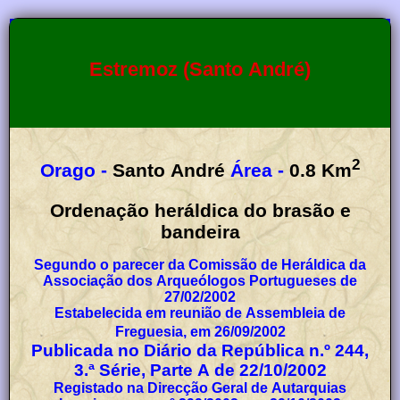
Estremoz (Santo André)
2
Orago -
Santo André
Área -
0.8
Km
Ordenação heráldica do brasão e
bandeira
Segundo o parecer da Comissão de Heráldica da
Associação dos Arqueólogos Portugueses de
27/02/2002
Estabelecida em reunião de Assembleia de
Freguesia, em 26/09/2002
Publicada no Diário da República n.º 244,
3.ª Série, Parte A de 22/10/2002
Registado na Direcção Geral de Autarquias