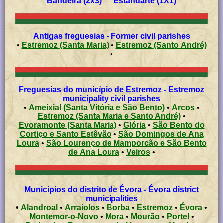
Bandeira (2x3) Estandarte (1X1)
Antigas freguesias - Former civil parishes
•
Estremoz (Santa Maria)
•
Estremoz (Santo André)
•
Freguesias do município de Estremoz - Estremoz
municipality civil parishes
•
Ameixial (Santa Vitória e São Bento)
•
Arcos
•
Estremoz (Santa Maria e Santo André)
•
Evoramonte (Santa Maria)
•
Glória
•
São Bento do
Cortiço e Santo Estêvão
•
São Domingos de Ana
Loura
•
São Lourenço de Mamporcão e São Bento
de Ana Loura
•
Veiros
•
Municípios do distrito de Évora - Évora district
municipalities
•
Alandroal
•
Arraiolos
•
Borba
•
Estremoz
•
Évora
•
Montemor-o-Novo
•
Mora
•
Mourão
•
Portel
•