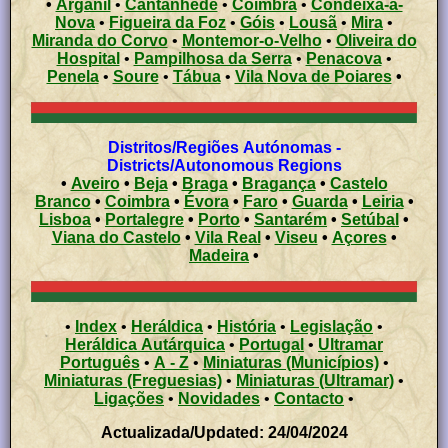
•
Arganil
•
Cantanhede
•
Coimbra
•
Condeixa-a-
Nova
•
Figueira da Foz
•
Góis
•
Lousã
•
Mira
•
Miranda do Corvo
•
Montemor-o-Velho
•
Oliveira do
Hospital
•
Pampilhosa da Serra
•
Penacova
•
Penela
•
Soure
•
Tábua
•
Vila Nova de Poiares
•
Distritos/Regiões Autónomas -
Districts/Autonomous Regions
•
Aveiro
•
Beja
•
Braga
•
Bragança
•
Castelo
Branco
•
Coimbra
•
Évora
•
Faro
•
Guarda
•
Leiria
•
Lisboa
•
Portalegre
•
Porto
•
Santarém
•
Setúbal
•
Viana do Castelo
•
Vila Real
•
Viseu
•
Açores
•
Madeira
•
•
Index
•
Heráldica
•
História
•
Legislação
•
Heráldica Autárquica
•
Portugal
•
Ultramar
Português
•
A - Z
•
Miniaturas (Municípios)
•
Miniaturas (Freguesias)
•
Miniaturas (Ultramar)
•
Ligações
•
Novidades
•
Contacto
•
Actualizada/Updated: 24/04/2024