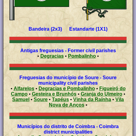
Bandeira (2x3) Estandarte (1X1)
Antigas freguesias - Former civil parishes
•
Degracias
•
Pombalinho
•
Freguesias do município de Soure - Soure
municipality civil parishes
•
Alfarelos
•
Degracias e Pombalinho
•
Figueiró do
Campo
•
Gesteira e Brunhós
•
Granja do Ulmeiro
•
Samuel
•
Soure
•
Tapéus
•
Vinha da Raínha
•
Vila
Nova de Anços
•
Municípios do distrito de Coimbra - Coimbra
district municipalities