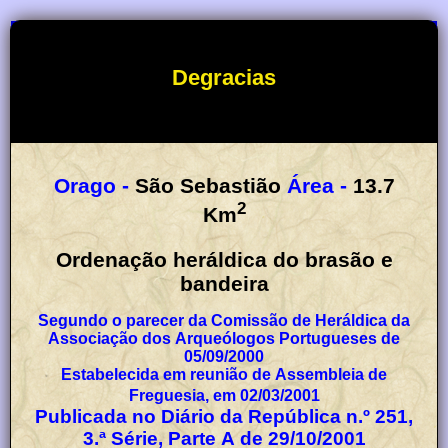
Degracias
Orago -
São Sebastião
Área -
13.7
2
Km
Ordenação heráldica do brasão e
bandeira
Segundo o parecer da Comissão de Heráldica da
Associação dos Arqueólogos Portugueses de
05/09/2000
Estabelecida em reunião de Assembleia de
Freguesia, em 02/03/2001
Publicada no Diário da República n.º 251,
3.ª Série, Parte A de 29/10/2001