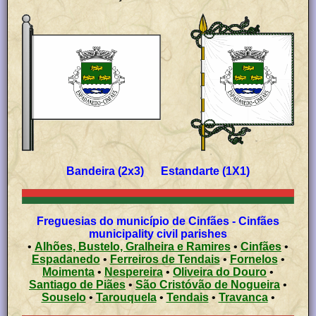
Bandeira (2x3) Estandarte (1X1)
Freguesias do município de Cinfães - Cinfães
municipality civil parishes
•
Alhões, Bustelo, Gralheira e Ramires
•
Cinfães
•
Espadanedo
•
Ferreiros de Tendais
•
Fornelos
•
Moimenta
•
Nespereira
•
Oliveira do Douro
•
Santiago de Piães
•
São Cristóvão de Nogueira
•
Souselo
•
Tarouquela
•
Tendais
•
Travanca
•