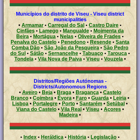
Municípios do distrito de Viseu - Viseu district
municipalities
•
Armamar
•
Carregal do Sal
•
Castro Daire
•
Cinfães
•
Lamego
•
Mangualde
•
Moimenta da
Beira
•
Mortágua
•
Nelas
•
Oliveira de Frades
•
Penalva do Castelo
•
Penedono
•
Resende
•
Santa
Comba Dão
•
São João da Pesqueira
•
São Pedro
do Sul
•
Sátão
•
Sernancelhe
•
Tabuaço
•
Tarouca
•
Tondela
•
Vila Nova de Paiva
•
Viseu
•
Vouzela
•
Distritos/Regiões Autónomas -
Districts/Autonomous Regions
•
Aveiro
•
Beja
•
Braga
•
Bragança
•
Castelo
Branco
•
Coimbra
•
Évora
•
Faro
•
Guarda
•
Leiria
•
Lisboa
•
Portalegre
•
Porto
•
Santarém
•
Setúbal
•
Viana do Castelo
•
Vila Real
•
Viseu
•
Açores
•
Madeira
•
•
Index
•
Heráldica
•
História
•
Legislação
•