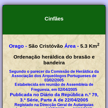
Cinfães
2
Orago -
São Cristóvão
Área -
5.3
Km
Ordenação heráldica do brasão e
bandeira
Segundo o parecer da Comissão de Heráldica da
Associação dos Arqueólogos Portugueses de
03/02/2005
Estabelecida em reunião de Assembleia de
Freguesia, em 02/04/2005
Publicada no Diário da República n.º 79,
3.ª Série, Parte A de 22/04/2005
Registado na Direcção Geral de Autarquias