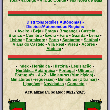
Trofa
•
Valongo
•
Vila do Conde
•
Vila Nova de Gaia
•
Distritos/Regiões Autónomas -
Districts/Autonomous Regions
•
Aveiro
•
Beja
•
Braga
•
Bragança
•
Castelo
Branco
•
Coimbra
•
Évora
•
Faro
•
Guarda
•
Leiria
•
Lisboa
•
Portalegre
•
Porto
•
Santarém
•
Setúbal
•
Viana do Castelo
•
Vila Real
•
Viseu
•
Açores
•
Madeira
•
•
Index
•
Heráldica
•
História
•
Legislação
•
Heráldica Autárquica
•
Portugal
•
Ultramar
Português
•
A - Z
•
Miniaturas (Municípios)
•
Miniaturas (Freguesias)
•
Miniaturas (Ultramar)
•
Ligações
•
Novidades
•
Contacto
•
Actualizada/Updated: 08/12/2025