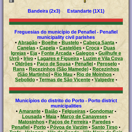
Bandeira (2x3) Estandarte (1X1)
Freguesias do município de Penafiel - Penafiel
municipality civil parishes
•
Abragão
•
Boelhe
•
Bustelo
•
Cabeça Santa
•
Canelas
•
Capela
•
Castelões
•
Croca
•
Duas
Igrejas
•
Eja
•
Fonte Arcada
•
Galegos
•
Guilhufe e
Urrô
•
Irivo
•
Lagares e Figueira
•
Luzim e Vila Cova
•
Oldrões
•
Paço de Sousa
•
Penafiel
•
Peroselo
•
Rans
•
Recezinhos (São Mamede)
•
Recezinhos
(São Martinho)
•
Rio Mau
•
Rio de Moinhos
•
Sebolido
•
Termas de São Vicente
•
Valpedre
•
Municípios do distrito do Porto - Porto district
municipalities
•
Amarante
•
Baião
•
Felgueiras
•
Gondomar
•
Lousada
•
Maia
•
Marco de Canaveses
•
Matosinhos
•
Paços de Ferreira
•
Paredes
•
Penafiel
•
Porto
•
Póvoa de Varzim
•
Santo Tirso
•