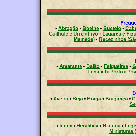
Fregue
•
Abragão
•
Boelhe
•
Bustelo
•
Cabe
Guilhufe e Urrô
•
Irivo
•
Lagares e Figu
Mamede)
•
Recezinhos (Sã
•
Amarante
•
Baião
•
Felgueiras
•
G
Penafiel
•
Porto
•
•
Aveiro
•
Beja
•
Braga
•
Bragança
•
C
Se
•
Index
•
Heráldica
•
História
•
Legi
Miniaturas 