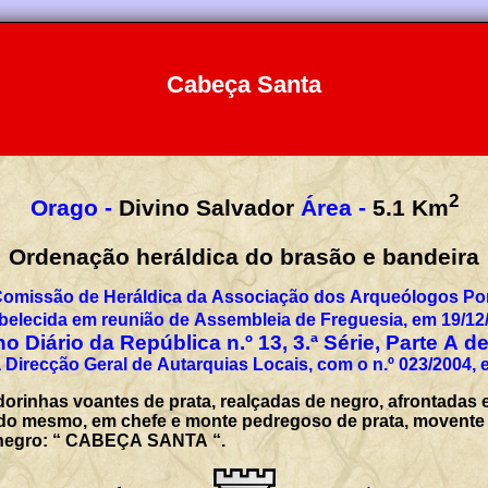
Cabeça Santa
2
Orago -
Divino Salvador
Área -
5.1
Km
Ordenação heráldica do brasão e bandeira
Comissão de Heráldica da Associação dos Arqueólogos Por
belecida em reunião de Assembleia de Freguesia, em 19/12
o Diário da República n.º 13, 3.ª Série, Parte A d
 Direcção Geral de Autarquias Locais, com o n.º 023/2004, 
rinhas voantes de prata, realçadas de negro, afrontadas e a
a do mesmo, em chefe e monte pedregoso de prata, movente 
 a negro: “ CABEÇA SANTA “.