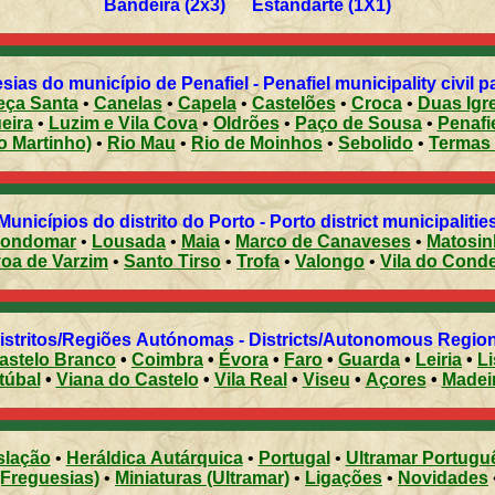
Bandeira (2x3) Estandarte (1X1)
sias do município de Penafiel - Penafiel municipality civil p
ça Santa
•
Canelas
•
Capela
•
Castelões
•
Croca
•
Duas Igr
eira
•
Luzim e Vila Cova
•
Oldrões
•
Paço de Sousa
•
Penafi
o Martinho)
•
Rio Mau
•
Rio de Moinhos
•
Sebolido
•
Termas 
Municípios do distrito do Porto - Porto district municipalitie
ondomar
•
Lousada
•
Maia
•
Marco de Canaveses
•
Matosi
Póvoa de Varzim
•
Santo Tirso
•
Trofa
•
Valongo
•
Vila do Cond
Distritos/Regiões Autónomas - Districts/Autonomous Regi
astelo Branco
•
Coimbra
•
Évora
•
Faro
•
Guarda
•
Leiria
•
L
túbal
•
Viana do Castelo
•
Vila Real
•
Viseu
•
Açores
•
Madei
slação
•
Heráldica Autárquica
•
Portugal
•
Ultramar Portugu
(Freguesias)
•
Miniaturas (Ultramar)
•
Ligações
•
Novidades