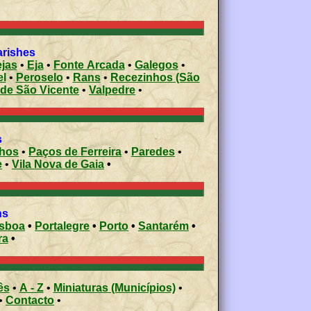
arishes
ejas
•
Eja
•
Fonte Arcada
•
Galegos
•
el
•
Peroselo
•
Rans
•
Recezinhos (São
de São Vicente
•
Valpedre
•
s
nhos
•
Paços de Ferreira
•
Paredes
•
e
•
Vila Nova de Gaia
•
ons
isboa
•
Portalegre
•
Porto
•
Santarém
•
ra
•
ês
•
A - Z
•
Miniaturas (Municípios)
•
•
Contacto
•