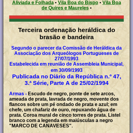
Aliviada e Folhada
•
Vila Boa do Bispo
•
Vila Boa
de Quires e Maureles
•
Terceira ordenação heráldica do
brasão e bandeira
Segundo o parecer da Comissão de Heráldica da
Associação dos Arqueólogos Portugueses de
27/07/1993
Estabelecida em reunião de Assembleia Municipal,
em 30/09/1993
Publicada no Diário da República n.º 47,
3.ª Série, Parte A de 25/02/1994
Armas -
Escudo de negro, ponte de sete arcos,
ameada de prata, lavrada de negro, movente dos
flancos sobre um pé ondado de prata e azul; em
chefe, um chafariz de ouro, repuxando água de
prata. Coroa mural de cinco torres de prata. Listel
branco com a legenda em maiúsculas a negro
"MARCO DE CANAVESES".