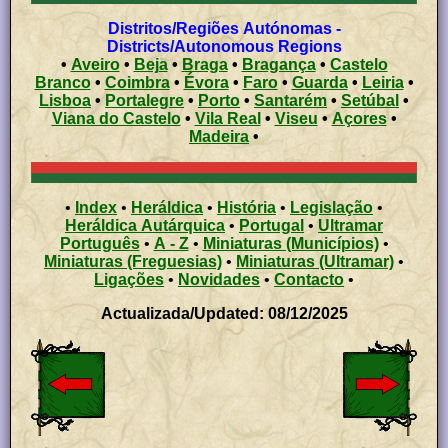
Distritos/Regiões Autónomas -
Districts/Autonomous Regions
•
Aveiro
•
Beja
•
Braga
•
Bragança
•
Castelo
Branco
•
Coimbra
•
Évora
•
Faro
•
Guarda
•
Leiria
•
Lisboa
•
Portalegre
•
Porto
•
Santarém
•
Setúbal
•
Viana do Castelo
•
Vila Real
•
Viseu
•
Açores
•
Madeira
•
•
Index
•
Heráldica
•
História
•
Legislação
•
Heráldica Autárquica
•
Portugal
•
Ultramar
Português
•
A - Z
•
Miniaturas (Municípios)
•
Miniaturas (Freguesias)
•
Miniaturas (Ultramar)
•
Ligações
•
Novidades
•
Contacto
•
Actualizada/Updated: 08/12/2025