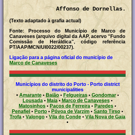
Affonso de Dornellas.
(Texto adaptado à grafia actual)
Fonte: Processo do Município de Marco de
Canaveses (arquivo digital da AAP, acervo “Fundo
Comissão de Heráldica”, código referência
PT/AAP/MCN/UI0022/00237).
Ligação para a página oficial do município de
Marco de Canaveses
Municípios do distrito do Porto - Porto district
municipalities
•
Amarante
•
Baião
•
Felgueiras
•
Gondomar
•
Lousada
•
Maia
•
Marco de Canaveses
•
Matosinhos
•
Paços de Ferreira
•
Paredes
•
Penafiel
•
Porto
•
Póvoa de Varzim
•
Santo Tirso
•
Trofa
•
Valongo
•
Vila do Conde
•
Vila Nova de Gaia
•