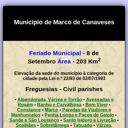
Município de Marco de Canaveses
Feriado Municipal -
8 de
2
Setembro
Área -
203
Km
Elevação da sede do município à categoria de
cidade pela Lei n.º 22/93 de 02/07/1993
Freguesias - Civil parishes
•
Alpendorada, Várzea e Torrão
•
Avessadas e
Rosém
•
Banho e Carvalhosa
•
Bem Viver
•
Constance
•
Marco
•
Paredes de Viadores e
Manhuncelos
•
Penha Longa e Paços de Gaiolo
•
Sande e São Lourenço
•
Santo Isidoro e Livração
•
Soalhães
•
Sobretâmega
•
Tabuado
•
Várzea,