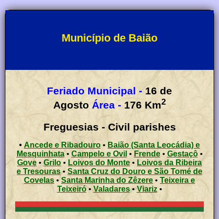
Município de Baião
Feriado Municipal -
16 de
2
Agosto
Área -
176
Km
Freguesias - Civil parishes
•
Ancede e Ribadouro
•
Baião (Santa Leocádia) e
Mesquinhata
•
Campelo e Ovil
•
Frende
•
Gestaçô
•
Gove
•
Grilo
•
Loivos do Monte
•
Loivos da Ribeira
e Tresouras
•
Santa Cruz do Douro e São Tomé de
Covelas
•
Santa Marinha do Zêzere
•
Teixeira e
Teixeiró
•
Valadares
•
Viariz
•