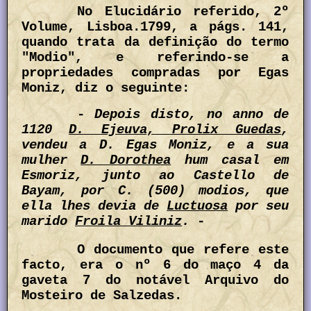
No Elucidário referido, 2º
Volume, Lisboa.1799, a págs. 141,
quando trata da definição do termo
"Modio", e referindo-se a
propriedades compradas por Egas
Moniz, diz o seguinte:
-
Depois disto, no anno de
1120
D. Ejeuva, Prolix Guedas
,
vendeu a D. Egas Moniz, e a sua
mulher
D. Dorothea
hum casal em
Esmoriz, junto ao Castello de
Bayam, por C. (500) modios, que
ella lhes devia de
Luctuosa
por seu
marido
Froila Viliniz
.
-
O documento que refere este
facto, era o nº 6 do maço 4 da
gaveta 7 do notável Arquivo do
Mosteiro de Salzedas.