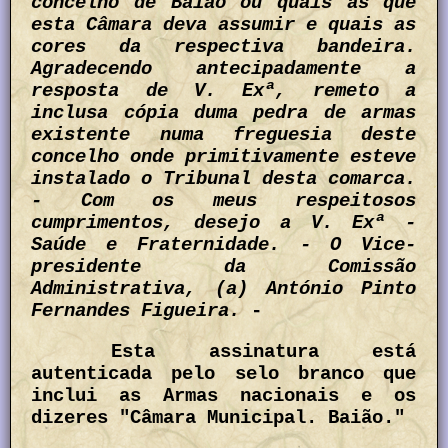
concelho de Baião ou quais as que
esta Câmara deva assumir e quais as
cores da respectiva bandeira.
Agradecendo antecipadamente a
resposta de V. Exª, remeto a
inclusa cópia duma pedra de armas
existente numa freguesia deste
concelho onde primitivamente esteve
instalado o Tribunal desta comarca.
- Com os meus respeitosos
cumprimentos, desejo a V. Exª -
Saúde e Fraternidade. - O Vice-
presidente da Comissão
Administrativa, (a) António Pinto
Fernandes Figueira.
-
Esta assinatura está
autenticada pelo selo branco que
inclui as Armas nacionais e os
dizeres "Câmara Municipal. Baião."