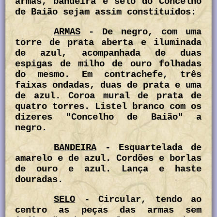
armas, bandeira e selo do Concelho
de Baião sejam assim constituídos:
ARMAS
- De negro, com uma
torre de prata aberta e iluminada
de azul, acompanhada de duas
espigas de milho de ouro folhadas
do mesmo. Em contrachefe, três
faixas ondadas, duas de prata e uma
de azul. Coroa mural de prata de
quatro torres. Listel branco com os
dizeres "Concelho de Baião" a
negro.
BANDEIRA
- Esquartelada de
amarelo e de azul. Cordões e borlas
de ouro e azul. Lança e haste
douradas.
SELO
- Circular, tendo ao
centro as peças das armas sem