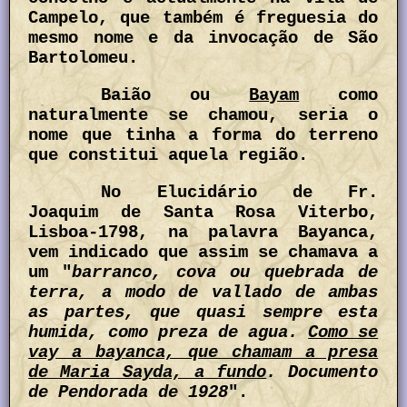
Campelo, que também é freguesia do
mesmo nome e da invocação de São
Bartolomeu.
Baião ou
Bayam
como
naturalmente se chamou, seria o
nome que tinha a forma do terreno
que constitui aquela região.
No Elucidário de Fr.
Joaquim de Santa Rosa Viterbo,
Lisboa-1798, na palavra Bayanca,
vem indicado que assim se chamava a
um "
barranco, cova ou quebrada de
terra, a modo de vallado de ambas
as partes, que quasi sempre esta
humida, como preza de agua.
Como se
vay a bayanca, que chamam a presa
de Maria Sayda, a fundo
. Documento
de Pendorada de 1928
".