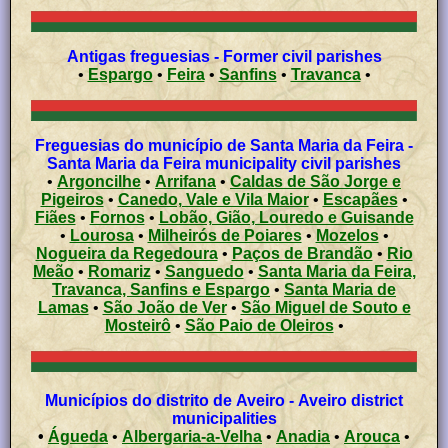
Antigas freguesias - Former civil parishes
•
Espargo
•
Feira
•
Sanfins
•
Travanca
•
Freguesias do município de Santa Maria da Feira -
Santa Maria da Feira municipality civil parishes
•
Argoncilhe
•
Arrifana
•
Caldas de São Jorge e
Pigeiros
•
Canedo, Vale e Vila Maior
•
Escapães
•
Fiães
•
Fornos
•
Lobão, Gião, Louredo e Guisande
•
Lourosa
•
Milheirós de Poiares
•
Mozelos
•
Nogueira da Regedoura
•
Paços de Brandão
•
Rio
Meão
•
Romariz
•
Sanguedo
•
Santa Maria da Feira,
Travanca, Sanfins e Espargo
•
Santa Maria de
Lamas
•
São João de Ver
•
São Miguel de Souto e
Mosteirô
•
São Paio de Oleiros
•
Municípios do distrito de Aveiro - Aveiro district
municipalities
•
Águeda
•
Albergaria-a-Velha
•
Anadia
•
Arouca
•