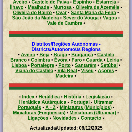
Aveiro
•
Castelo de Paiva
•
Espinho
•
Estarreja
•
Ílhavo
•
Mealhada
•
Murtosa
•
Oliveira de Azeméis
•
Oliveira do Bairro
•
Ovar
•
Santa Maria da Feira
•
São João da Madeira
•
Sever do Vouga
•
Vagos
•
Vale de Cambra
•
Distritos/Regiões Autónomas -
Districts/Autonomous Regions
•
Aveiro
•
Beja
•
Braga
•
Bragança
•
Castelo
Branco
•
Coimbra
•
Évora
•
Faro
•
Guarda
•
Leiria
•
Lisboa
•
Portalegre
•
Porto
•
Santarém
•
Setúbal
•
Viana do Castelo
•
Vila Real
•
Viseu
•
Açores
•
Madeira
•
•
Index
•
Heráldica
•
História
•
Legislação
•
Heráldica Autárquica
•
Portugal
•
Ultramar
Português
•
A - Z
•
Miniaturas (Municípios)
•
Miniaturas (Freguesias)
•
Miniaturas (Ultramar)
•
Ligações
•
Novidades
•
Contacto
•
Actualizada/Updated: 08/12/2025