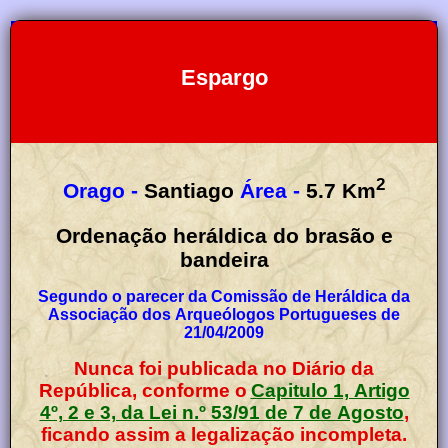
Espargo
2
Orago -
Santiago
Área -
5.7
Km
Ordenação heráldica do brasão e
bandeira
Segundo o parecer da Comissão de Heráldica da
Associação dos Arqueólogos Portugueses de
21/04/2009
Nunca foi publicada no Diário da
República, conforme o
Capitulo 1, Artigo
4º, 2 e 3, da Lei n.º 53/91 de 7 de Agosto
,
ficando assim a legalização incompleta.