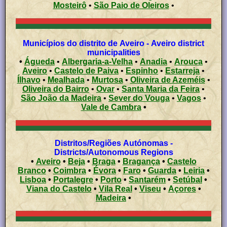
Mosteirô
•
São Paio de Oleiros
•
Municípios do distrito de Aveiro - Aveiro district
municipalities
•
Águeda
•
Albergaria-a-Velha
•
Anadia
•
Arouca
•
Aveiro
•
Castelo de Paiva
•
Espinho
•
Estarreja
•
Ílhavo
•
Mealhada
•
Murtosa
•
Oliveira de Azeméis
•
Oliveira do Bairro
•
Ovar
•
Santa Maria da Feira
•
São João da Madeira
•
Sever do Vouga
•
Vagos
•
Vale de Cambra
•
Distritos/Regiões Autónomas -
Districts/Autonomous Regions
•
Aveiro
•
Beja
•
Braga
•
Bragança
•
Castelo
Branco
•
Coimbra
•
Évora
•
Faro
•
Guarda
•
Leiria
•
Lisboa
•
Portalegre
•
Porto
•
Santarém
•
Setúbal
•
Viana do Castelo
•
Vila Real
•
Viseu
•
Açores
•
Madeira
•