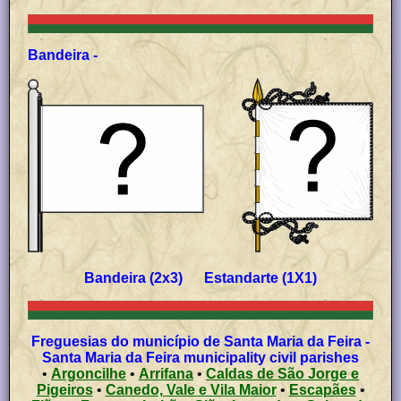
Bandeira -
Bandeira (2x3) Estandarte (1X1)
Freguesias do município de Santa Maria da Feira -
Santa Maria da Feira municipality civil parishes
•
Argoncilhe
•
Arrifana
•
Caldas de São Jorge e
Pigeiros
•
Canedo, Vale e Vila Maior
•
Escapães
•