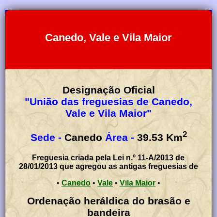
Canedo, Vale e Vila Maior
Designação Oficial
"União das freguesias de Canedo,
Vale e Vila Maior"
2
Sede -
Canedo
Área -
39.53
Km
Freguesia criada pela Lei n.º 11-A/2013 de
28/01/2013 que agregou as antigas freguesias de
•
Canedo
•
Vale
•
Vila Maior
•
Ordenação heráldica do brasão e
bandeira