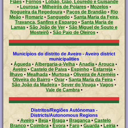
Fiães
•
Fornos
•
Lobão, Gião, Louredo e Guisande
•
Lourosa
•
Milheirós de Poiares
•
Mozelos
•
Nogueira da Regedoura
•
Paços de Brandão
•
Rio
Meão
•
Romariz
•
Sanguedo
•
Santa Maria da Feira,
Travanca, Sanfins e Espargo
•
Santa Maria de
Lamas
•
São João de Ver
•
São Miguel de Souto e
Mosteirô
•
São Paio de Oleiros
•
Municípios do distrito de Aveiro - Aveiro district
municipalities
•
Águeda
•
Albergaria-a-Velha
•
Anadia
•
Arouca
•
Aveiro
•
Castelo de Paiva
•
Espinho
•
Estarreja
•
Ílhavo
•
Mealhada
•
Murtosa
•
Oliveira de Azeméis
•
Oliveira do Bairro
•
Ovar
•
Santa Maria da Feira
•
São João da Madeira
•
Sever do Vouga
•
Vagos
•
Vale de Cambra
•
Distritos/Regiões Autónomas -
Districts/Autonomous Regions
•
Aveiro
•
Beja
•
Braga
•
Bragança
•
Castelo
Branco
•
Coimbra
•
Évora
•
Faro
•
Guarda
•
Leiria
•