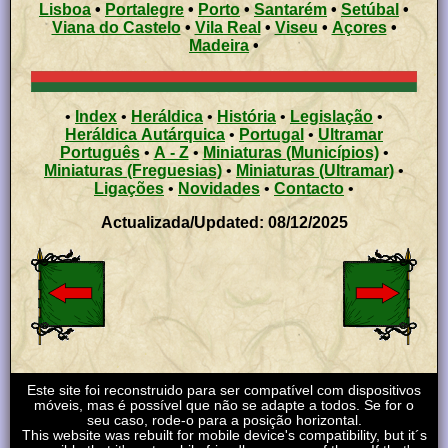
Lisboa
•
Portalegre
•
Porto
•
Santarém
•
Setúbal
•
Viana do Castelo
•
Vila Real
•
Viseu
•
Açores
•
Madeira
•
•
Index
•
Heráldica
•
História
•
Legislação
•
Heráldica Autárquica
•
Portugal
•
Ultramar
Português
•
A - Z
•
Miniaturas (Municípios)
•
Miniaturas (Freguesias)
•
Miniaturas (Ultramar)
•
Ligações
•
Novidades
•
Contacto
•
Actualizada/Updated: 08/12/2025
Este site foi reconstruido para ser compatível com dispositivos
móveis, mas é possível que não se adapte a todos. Se for o
seu caso, rode-o para a posição horizontal.
This website was rebuilt for mobile device's compatibility, but it´s