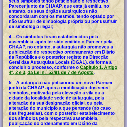
seus símbolos tendo peticionado o respectivo
Parecer junto da CHAAP, que esta já emitiu, no
entanto, os seus órgãos autárquicos não
concordaram com os mesmos, tendo optado por
não usufruir de simbologia própria ou por usufruir
de simbologia ilegal;
4 – Os símbolos foram estabelecidos pela
assembleia, após ter sido emitido o Parecer pela
CHAAP, no entanto, a autarquia não promoveu a
publicação do respectivo ordenamento em Diário
da República e o posterior registo na Direcção
Geral das Autarquias Locais (DGAL), de forma a
concluir o processo, conforme o
Capitulo 1, Artigo
4º, 2 e 3, da Lei n.º 53/91 de 7 de Agosto
.
5 – A autarquia não peticionou um novo Parecer
junto da CHAAP após a modificação dos seus
símbolos, motivada pela elevação a vila ou a
cidade da localidade sede de autarquia, pela
alteração da sua designação oficial, ou pela
alteração do município a que pertence (no caso
das freguesias), com o posterior estabelecimento
dos símbolos pela respectiva assembleia,
publicação do ordenamento em Diário da