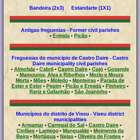
Bandeira (2x3) Estandarte (1X1)
Antigas freguesias - Former civil parishes
•
Ermida
•
Picão
•
Freguesias do município de Castro Daire - Castro
Daire municipality civil parishes
•
Almofala
•
Cabril
•
Castro Daire
•
Cujó
•
Gosende
•
Mamouros, Alva e Ribolhos
•
Mezio e Moura
Morta
•
Mões
•
Moledo
•
Monteiras
•
Parada de
Ester e Ester
•
Pepim
•
Picão e Ermida
•
Pinheiro
•
Reriz e Gafanhão
•
São Joaninho
•
Municípios do distrito de Viseu - Viseu district
municipalities
•
Armamar
•
Carregal do Sal
•
Castro Daire
•
Cinfães
•
Lamego
•
Mangualde
•
Moimenta da
Beira
•
Mortágua
•
Nelas
•
Oliveira de Frades
•