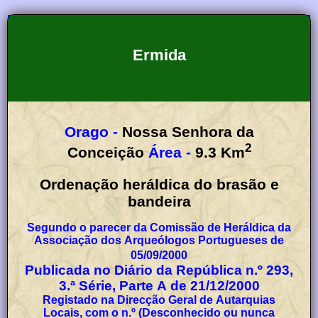
Ermida
Orago -
Nossa Senhora da
2
Conceição
Área -
9.3
Km
Ordenação heráldica do brasão e
bandeira
Segundo o parecer da Comissão de Heráldica da
Associação dos Arqueólogos Portugueses de
05/09/2000
Publicada no Diário da República n.º
293
,
3.ª Série, Parte A de 21/12/2000
Registado na Direcção Geral de Autarquias
Locais, com o n.º (Desconhecido ou nunca