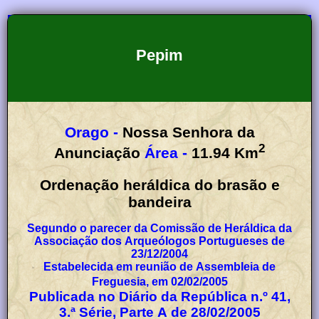
Pepim
Orago -
Nossa Senhora da
2
Anunciação
Área -
11.94
Km
Ordenação heráldica do brasão e
bandeira
Segundo o parecer da Comissão de Heráldica da
Associação dos Arqueólogos Portugueses de
23/12/2004
Estabelecida em reunião de Assembleia de
Freguesia, em 02/02/2005
Publicada no Diário da República n.º 41,
3.ª Série, Parte A de 28/02/2005