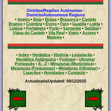
Distritos/Regiões Autónomas -
Districts/Autonomous Regions
•
Aveiro
•
Beja
•
Braga
•
Bragança
•
Castelo
Branco
•
Coimbra
•
Évora
•
Faro
•
Guarda
•
Leiria
•
Lisboa
•
Portalegre
•
Porto
•
Santarém
•
Setúbal
•
Viana do Castelo
•
Vila Real
•
Viseu
•
Açores
•
Madeira
•
•
Index
•
Heráldica
•
História
•
Legislação
•
Heráldica Autárquica
•
Portugal
•
Ultramar
Português
•
A - Z
•
Miniaturas (Municípios)
•
Miniaturas (Freguesias)
•
Miniaturas (Ultramar)
•
Ligações
•
Novidades
•
Contacto
•
Actualizada/Updated: 08/12/2025