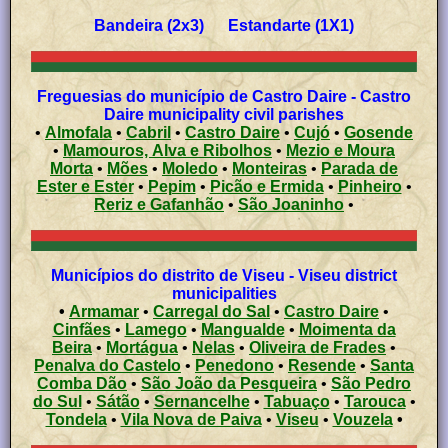
Bandeira (2x3) Estandarte (1X1)
Freguesias do município de Castro Daire - Castro
Daire municipality civil parishes
•
Almofala
•
Cabril
•
Castro Daire
•
Cujó
•
Gosende
•
Mamouros, Alva e Ribolhos
•
Mezio e Moura
Morta
•
Mões
•
Moledo
•
Monteiras
•
Parada de
Ester e Ester
•
Pepim
•
Picão e Ermida
•
Pinheiro
•
Reriz e Gafanhão
•
São Joaninho
•
Municípios do distrito de Viseu - Viseu district
municipalities
•
Armamar
•
Carregal do Sal
•
Castro Daire
•
Cinfães
•
Lamego
•
Mangualde
•
Moimenta da
Beira
•
Mortágua
•
Nelas
•
Oliveira de Frades
•
Penalva do Castelo
•
Penedono
•
Resende
•
Santa
Comba Dão
•
São João da Pesqueira
•
São Pedro
do Sul
•
Sátão
•
Sernancelhe
•
Tabuaço
•
Tarouca
•
Tondela
•
Vila Nova de Paiva
•
Viseu
•
Vouzela
•