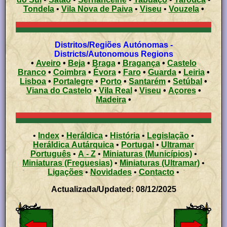
Tondela
•
Vila Nova de Paiva
•
Viseu
•
Vouzela
•
Distritos/Regiões Autónomas -
Districts/Autonomous Regions
•
Aveiro
•
Beja
•
Braga
•
Bragança
•
Castelo
Branco
•
Coimbra
•
Évora
•
Faro
•
Guarda
•
Leiria
•
Lisboa
•
Portalegre
•
Porto
•
Santarém
•
Setúbal
•
Viana do Castelo
•
Vila Real
•
Viseu
•
Açores
•
Madeira
•
•
Index
•
Heráldica
•
História
•
Legislação
•
Heráldica Autárquica
•
Portugal
•
Ultramar
Português
•
A - Z
•
Miniaturas (Municípios)
•
Miniaturas (Freguesias)
•
Miniaturas (Ultramar)
•
Ligações
•
Novidades
•
Contacto
•
Actualizada/Updated: 08/12/2025