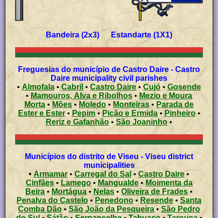
Bandeira (2x3) Estandarte (1X1)
Freguesias do município de Castro Daire - Castro
Daire municipality civil parishes
•
Almofala
•
Cabril
•
Castro Daire
•
Cujó
•
Gosende
•
Mamouros, Alva e Ribolhos
•
Mezio e Moura
Morta
•
Mões
•
Moledo
•
Monteiras
•
Parada de
Ester e Ester
•
Pepim
•
Picão e Ermida
•
Pinheiro
•
Reriz e Gafanhão
•
São Joaninho
•
Municípios do distrito de Viseu - Viseu district
municipalities
•
Armamar
•
Carregal do Sal
•
Castro Daire
•
Cinfães
•
Lamego
•
Mangualde
•
Moimenta da
Beira
•
Mortágua
•
Nelas
•
Oliveira de Frades
•
Penalva do Castelo
•
Penedono
•
Resende
•
Santa
Comba Dão
•
São João da Pesqueira
•
São Pedro
do Sul
•
Sátão
•
Sernancelhe
•
Tabuaço
•
Tarouca
•