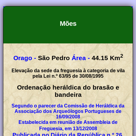
Mões
2
Orago -
São Pedro
Área -
44.15
Km
Elevação da sede da freguesia à categoria de vila
pela Lei n.º 63/95 de 30/08/1995
Ordenação heráldica do brasão e
bandeira
Segundo o parecer da Comissão de Heráldica da
Associação dos Arqueólogos Portugueses de
16/09/2008
Estabelecida em reunião de Assembleia de
Freguesia, em 13/12/2008
Publicada no Diário da República n.º 26,