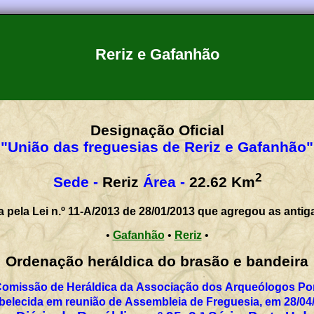
Reriz e Gafanhão
Designação Oficial
"União das freguesias de Reriz e Gafanhão"
2
Sede -
Reriz
Área -
22.62
Km
a pela Lei n.º 11-A/2013 de 28/01/2013 que agregou as antig
•
Gafanhão
•
Reriz
•
Ordenação heráldica do brasão e bandeira
Comissão de Heráldica da Associação dos Arqueólogos Por
belecida em reunião de Assembleia de Freguesia, em 28/04