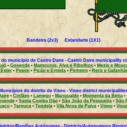
Bandeira (2x3) Estandarte (1X1)
do município de Castro Daire - Castro Daire municipality ci
ujó
•
Gosende
•
Mamouros, Alva e Ribolhos
•
Mezio e Mo
r e Ester
•
Pepim
•
Picão e Ermida
•
Pinheiro
•
Reriz e Gafanh
Municípios do distrito de Viseu - Viseu district municipalitie
aire
•
Cinfães
•
Lamego
•
Mangualde
•
Moimenta da Beira
•
esende
•
Santa Comba Dão
•
São João da Pesqueira
•
São 
uaço
•
Tarouca
•
Tondela
•
Vila Nova de Paiva
•
Viseu
•
Vouz
Distritos/Regiões Autónomas - Districts/Autonomous Regi