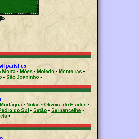
vil parishes
ura Morta
•
Mões
•
Moledo
•
Monteiras
•
ão
•
São Joaninho
•
s
Mortágua
•
Nelas
•
Oliveira de Frades
•
Pedro do Sul
•
Sátão
•
Sernancelhe
•
ela
•
ons