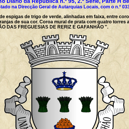
o Diário da República n.º 95, 2.ª Série, Parte H d
tado na Direcção Geral de Autarquias Locais, com o n.º 03
de espigas de trigo de verde, alinhadas em faixa, entre co
aranjas de sua cor. Coroa mural de prata com quatro torres 
UNIÃO DAS FREGUESIAS DE RERIZ E GAFANHÃO ".