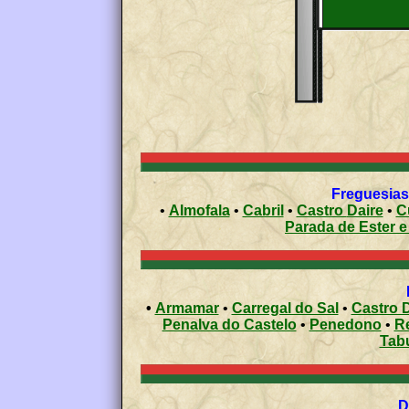
Freguesias 
•
Almofala
•
Cabril
•
Castro Daire
•
C
Parada de Este
•
Armamar
•
Carregal do Sal
•
Castro D
Penalva do Castelo
•
Penedono
•
R
Tab