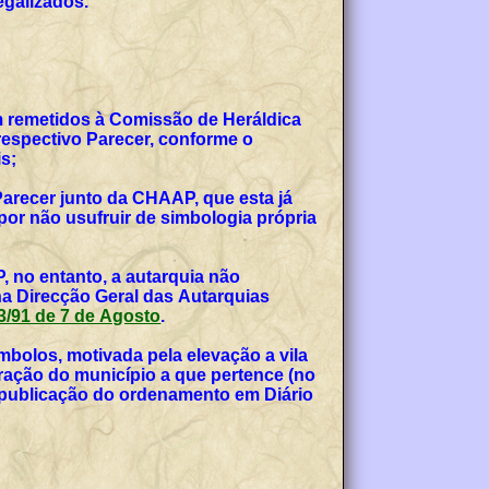
egalizados.
am remetidos à Comissão de Heráldica
espectivo Parecer, conforme o
s;
Parecer junto da CHAAP, que esta já
or não usufruir de simbologia própria
, no entanto, a autarquia não
na Direcção Geral das Autarquias
 53/91 de 7 de Agosto
.
bolos, motivada pela elevação a vila
teração do município a que pertence (no
, publicação do ordenamento em Diário