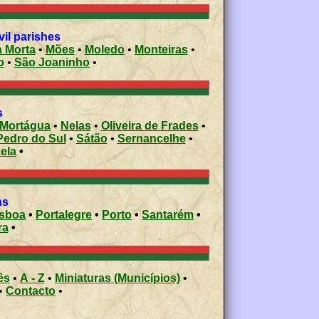
vil parishes
ura Morta
•
Mões
•
Moledo
•
Monteiras
•
ão
•
São Joaninho
•
s
Mortágua
•
Nelas
•
Oliveira de Frades
•
Pedro do Sul
•
Sátão
•
Sernancelhe
•
ela
•
ons
isboa
•
Portalegre
•
Porto
•
Santarém
•
ra
•
ês
•
A - Z
•
Miniaturas (Municípios)
•
•
Contacto
•