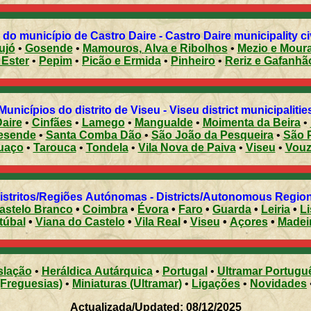
do município de Castro Daire - Castro Daire municipality ci
ujó
•
Gosende
•
Mamouros, Alva e Ribolhos
•
Mezio e Mo
r e Ester
•
Pepim
•
Picão e Ermida
•
Pinheiro
•
Reriz e Gafanh
Municípios do distrito de Viseu - Viseu district municipalitie
aire
•
Cinfães
•
Lamego
•
Mangualde
•
Moimenta da Beira
•
esende
•
Santa Comba Dão
•
São João da Pesqueira
•
São 
uaço
•
Tarouca
•
Tondela
•
Vila Nova de Paiva
•
Viseu
•
Vouz
Distritos/Regiões Autónomas - Districts/Autonomous Regi
astelo Branco
•
Coimbra
•
Évora
•
Faro
•
Guarda
•
Leiria
•
L
túbal
•
Viana do Castelo
•
Vila Real
•
Viseu
•
Açores
•
Madei
slação
•
Heráldica Autárquica
•
Portugal
•
Ultramar Portugu
(Freguesias)
•
Miniaturas (Ultramar)
•
Ligações
•
Novidades
Actualizada/Updated: 08/12/2025