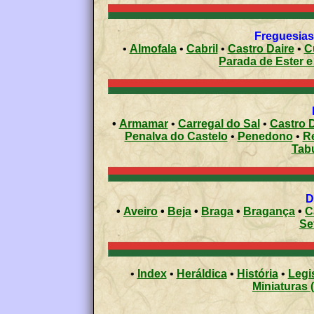
Freguesias 
•
Almofala
•
Cabril
•
Castro Daire
•
C
Parada de Este
•
Armamar
•
Carregal do Sal
•
Castro D
Penalva do Castelo
•
Penedono
•
R
Tab
•
Aveiro
•
Beja
•
Braga
•
Bragança
•
C
Se
•
Index
•
Heráldica
•
História
•
Legi
Miniaturas 