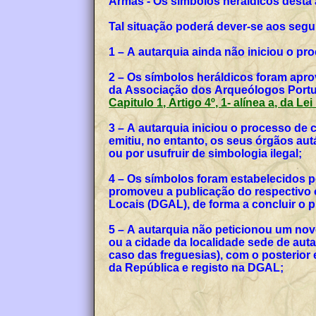
Armas - Os símbolos heráldicos desta
Tal situação poderá dever-se aos segu
1 – A autarquia ainda não iniciou o p
2 – Os símbolos heráldicos foram apro
da Associação dos Arqueólogos Portug
Capitulo 1, Artigo 4º, 1- alínea a, da Le
3 – A autarquia iniciou o processo de
emitiu, no entanto, os seus órgãos a
ou por usufruir de simbologia ilegal;
4 – Os símbolos foram estabelecidos p
promoveu a publicação do respectivo o
Locais (DGAL), de forma a concluir o
5 – A autarquia não peticionou um no
ou a cidade da localidade sede de auta
caso das freguesias), com o posterior
da República e registo na DGAL;