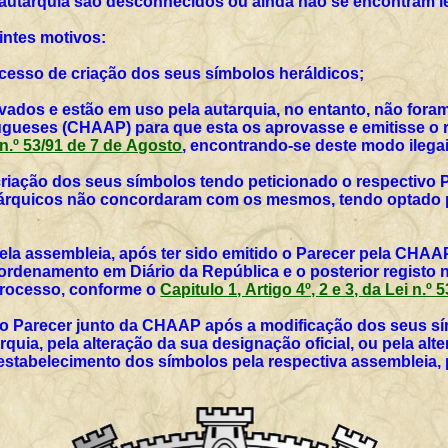
 autarquia são desconhecidos ou ainda não se encontram l
intes motivos:
rocesso de criação dos seus símbolos heráldicos;
vados e estão em uso pela autarquia, no entanto, não for
ueses (CHAAP) para que esta os aprovasse e emitisse o r
i n.º 53/91 de 7 de Agosto
, encontrando-se deste modo ilegai
 criação dos seus símbolos tendo peticionado o respectivo 
utárquicos não concordaram com os mesmos, tendo optado p
ela assembleia, após ter sido emitido o Parecer pela CHAAP
rdenamento em Diário da República e o posterior registo 
 processo, conforme o
Capitulo 1, Artigo 4º, 2 e 3, da Lei n.º
vo Parecer junto da CHAAP após a modificação dos seus sím
rquia, pela alteração da sua designação oficial, ou pela al
 estabelecimento dos símbolos pela respectiva assembleia