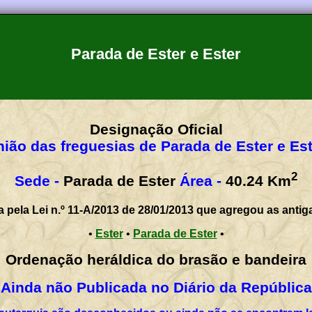
Parada de Ester e Ester
Designação Oficial
nião das freguesias de Parada de Ester e Est
2
Sede -
Parada de Ester
Área -
40.24
Km
a pela Lei n.º 11-A/2013 de 28/01/2013 que agregou as antig
•
Ester
•
Parada de Ester
•
Ordenação heráldica do brasão e bandeira
Ainda não Publicada no Diário da República