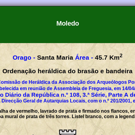
Moledo
2
Orago -
Santa Maria
Área -
45.7
Km
Ordenação heráldica do brasão e bandeira
Comissão de Heráldica da Associação dos Arqueólogos Por
belecida em reunião de Assembleia de Freguesia, em 14/04
 Diário da República n.º 108, 3.ª Série, Parte A 
 Direcção Geral de Autarquias Locais, com o n.º 201/2001, 
ha de vermelho, lavrado de prata e firmado nos flancos, en
oa mural de prata de três torres. Listel branco, com a le