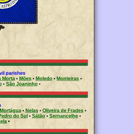
vil parishes
ura Morta
•
Mões
•
Moledo
•
Monteiras
•
ão
•
São Joaninho
•
s
Mortágua
•
Nelas
•
Oliveira de Frades
•
Pedro do Sul
•
Sátão
•
Sernancelhe
•
ela
•