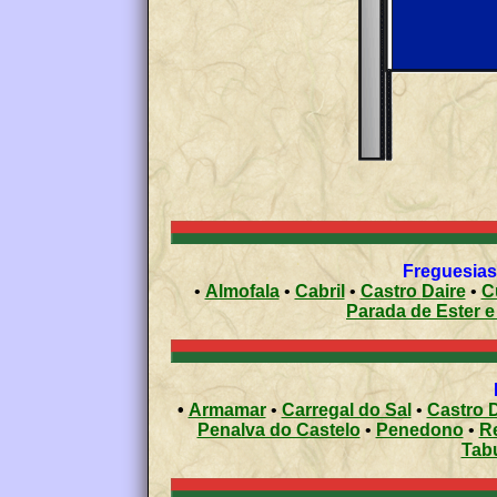
Freguesias 
•
Almofala
•
Cabril
•
Castro Daire
•
C
Parada de Este
•
Armamar
•
Carregal do Sal
•
Castro D
Penalva do Castelo
•
Penedono
•
R
Tab