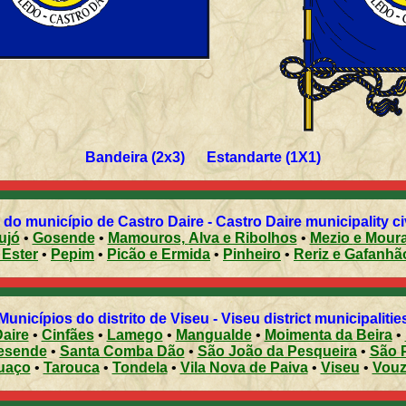
Bandeira (2x3) Estandarte (1X1)
do município de Castro Daire - Castro Daire municipality ci
ujó
•
Gosende
•
Mamouros, Alva e Ribolhos
•
Mezio e Mo
r e Ester
•
Pepim
•
Picão e Ermida
•
Pinheiro
•
Reriz e Gafanh
Municípios do distrito de Viseu - Viseu district municipalitie
aire
•
Cinfães
•
Lamego
•
Mangualde
•
Moimenta da Beira
•
esende
•
Santa Comba Dão
•
São João da Pesqueira
•
São 
uaço
•
Tarouca
•
Tondela
•
Vila Nova de Paiva
•
Viseu
•
Vouz