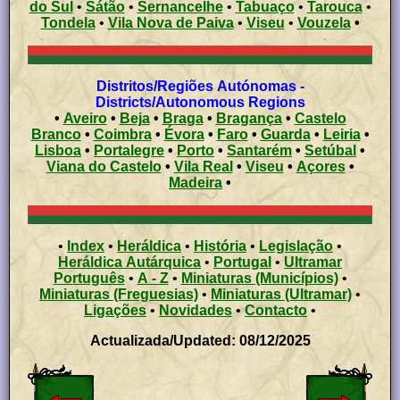
do Sul
•
Sátão
•
Sernancelhe
•
Tabuaço
•
Tarouca
•
Tondela
•
Vila Nova de Paiva
•
Viseu
•
Vouzela
•
Distritos/Regiões Autónomas -
Districts/Autonomous Regions
•
Aveiro
•
Beja
•
Braga
•
Bragança
•
Castelo
Branco
•
Coimbra
•
Évora
•
Faro
•
Guarda
•
Leiria
•
Lisboa
•
Portalegre
•
Porto
•
Santarém
•
Setúbal
•
Viana do Castelo
•
Vila Real
•
Viseu
•
Açores
•
Madeira
•
•
Index
•
Heráldica
•
História
•
Legislação
•
Heráldica Autárquica
•
Portugal
•
Ultramar
Português
•
A - Z
•
Miniaturas (Municípios)
•
Miniaturas (Freguesias)
•
Miniaturas (Ultramar)
•
Ligações
•
Novidades
•
Contacto
•
Actualizada/Updated: 08/12/2025