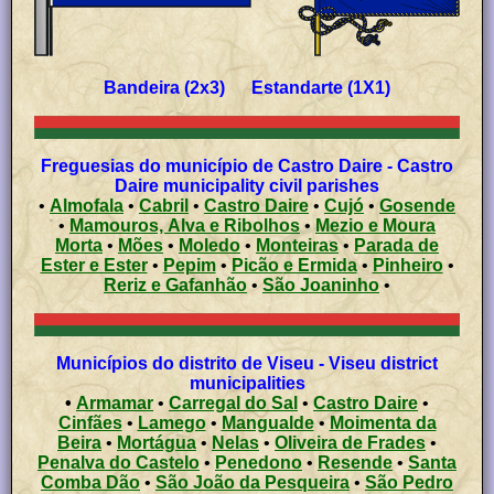
Bandeira (2x3) Estandarte (1X1)
Freguesias do município de Castro Daire - Castro
Daire municipality civil parishes
•
Almofala
•
Cabril
•
Castro Daire
•
Cujó
•
Gosende
•
Mamouros, Alva e Ribolhos
•
Mezio e Moura
Morta
•
Mões
•
Moledo
•
Monteiras
•
Parada de
Ester e Ester
•
Pepim
•
Picão e Ermida
•
Pinheiro
•
Reriz e Gafanhão
•
São Joaninho
•
Municípios do distrito de Viseu - Viseu district
municipalities
•
Armamar
•
Carregal do Sal
•
Castro Daire
•
Cinfães
•
Lamego
•
Mangualde
•
Moimenta da
Beira
•
Mortágua
•
Nelas
•
Oliveira de Frades
•
Penalva do Castelo
•
Penedono
•
Resende
•
Santa
Comba Dão
•
São João da Pesqueira
•
São Pedro