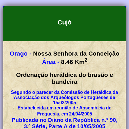
Cujó
Orago -
Nossa Senhora da Conceição
2
Área -
8.46
Km
Ordenação heráldica do brasão e
bandeira
Segundo o parecer da Comissão de Heráldica da
Associação dos Arqueólogos Portugueses de
15/02/2005
Estabelecida em reunião de Assembleia de
Freguesia, em 24/04/2005
Publicada no Diário da República n.º 90,
3.ª Série, Parte A de 10/05/2005