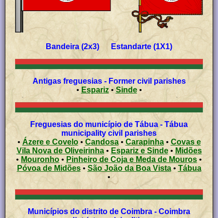
Bandeira (2x3) Estandarte (1X1)
Antigas freguesias - Former civil parishes
•
Espariz
•
Sinde
•
Freguesias do município de Tábua - Tábua
municipality civil parishes
•
Ázere e Covelo
•
Candosa
•
Carapinha
•
Covas e
Vila Nova de Oliveirinha
•
Espariz e Sinde
•
Midões
•
Mouronho
•
Pinheiro de Coja e Meda de Mouros
•
Póvoa de Midões
•
São João da Boa Vista
•
Tábua
•
Municípios do distrito de Coimbra - Coimbra