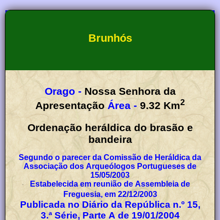
Brunhós
Orago -
Nossa Senhora da
2
Apresentação
Área -
9.32
Km
Ordenação heráldica do brasão e
bandeira
Segundo o parecer da Comissão de Heráldica da
Associação dos Arqueólogos Portugueses de
15/05/2003
Estabelecida em reunião de Assembleia de
Freguesia, em 22/12/2003
Publicada no Diário da República n.º 15,
3.ª Série, Parte A de 19/01/2004