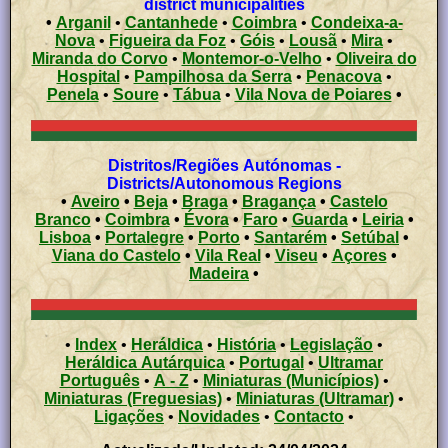
district municipalities
•
Arganil
•
Cantanhede
•
Coimbra
•
Condeixa-a-
Nova
•
Figueira da Foz
•
Góis
•
Lousã
•
Mira
•
Miranda do Corvo
•
Montemor-o-Velho
•
Oliveira do
Hospital
•
Pampilhosa da Serra
•
Penacova
•
Penela
•
Soure
•
Tábua
•
Vila Nova de Poiares
•
Distritos/Regiões Autónomas -
Districts/Autonomous Regions
•
Aveiro
•
Beja
•
Braga
•
Bragança
•
Castelo
Branco
•
Coimbra
•
Évora
•
Faro
•
Guarda
•
Leiria
•
Lisboa
•
Portalegre
•
Porto
•
Santarém
•
Setúbal
•
Viana do Castelo
•
Vila Real
•
Viseu
•
Açores
•
Madeira
•
•
Index
•
Heráldica
•
História
•
Legislação
•
Heráldica Autárquica
•
Portugal
•
Ultramar
Português
•
A - Z
•
Miniaturas (Municípios)
•
Miniaturas (Freguesias)
•
Miniaturas (Ultramar)
•
Ligações
•
Novidades
•
Contacto
•