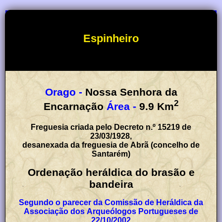
Espinheiro
Orago -
Nossa Senhora da
2
Encarnação
Área -
9.9
Km
Freguesia criada pelo Decreto n.º 15219 de
23/03/1928,
desanexada da freguesia de Abrã (concelho de
Santarém)
Ordenação heráldica do brasão e
bandeira
Segundo o parecer da Comissão de Heráldica da
Associação dos Arqueólogos Portugueses de
22/10/2002