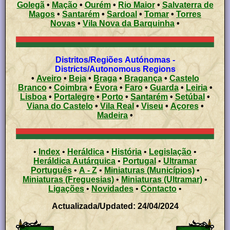
Golegã
•
Mação
•
Ourém
•
Rio Maior
•
Salvaterra de
Magos
•
Santarém
•
Sardoal
•
Tomar
•
Torres
Novas
•
Vila Nova da Barquinha
•
Distritos/Regiões Autónomas -
Districts/Autonomous Regions
•
Aveiro
•
Beja
•
Braga
•
Bragança
•
Castelo
Branco
•
Coimbra
•
Évora
•
Faro
•
Guarda
•
Leiria
•
Lisboa
•
Portalegre
•
Porto
•
Santarém
•
Setúbal
•
Viana do Castelo
•
Vila Real
•
Viseu
•
Açores
•
Madeira
•
•
Index
•
Heráldica
•
História
•
Legislação
•
Heráldica Autárquica
•
Portugal
•
Ultramar
Português
•
A - Z
•
Miniaturas (Municípios)
•
Miniaturas (Freguesias)
•
Miniaturas (Ultramar)
•
Ligações
•
Novidades
•
Contacto
•
Actualizada/Updated: 24/04/2024