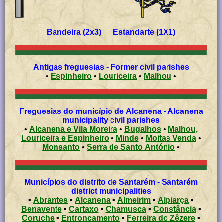
Bandeira (2x3) Estandarte (1X1)
Antigas freguesias - Former civil parishes
•
Espinheiro
•
Louriceira
•
Malhou
•
Freguesias do município de Alcanena - Alcanena
municipality civil parishes
•
Alcanena e Vila Moreira
•
Bugalhos
•
Malhou,
Louriceira e Espinheiro
•
Minde
•
Moitas Venda
•
Monsanto
•
Serra de Santo António
•
Municípios do distrito de Santarém - Santarém
district municipalities
•
Abrantes
•
Alcanena
•
Almeirim
•
Alpiarça
•
Benavente
•
Cartaxo
•
Chamusca
•
Constância
•
Coruche
•
Entroncamento
•
Ferreira do Zêzere
•