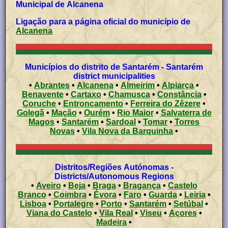
Municipal de Alcanena
Ligação para a página oficial do município de
Alcanena
Municípios do distrito de Santarém - Santarém
district municipalities
•
Abrantes
•
Alcanena
•
Almeirim
•
Alpiarça
•
Benavente
•
Cartaxo
•
Chamusca
•
Constância
•
Coruche
•
Entroncamento
•
Ferreira do Zêzere
•
Golegã
•
Mação
•
Ourém
•
Rio Maior
•
Salvaterra de
Magos
•
Santarém
•
Sardoal
•
Tomar
•
Torres
Novas
•
Vila Nova da Barquinha
•
Distritos/Regiões Autónomas -
Districts/Autonomous Regions
•
Aveiro
•
Beja
•
Braga
•
Bragança
•
Castelo
Branco
•
Coimbra
•
Évora
•
Faro
•
Guarda
•
Leiria
•
Lisboa
•
Portalegre
•
Porto
•
Santarém
•
Setúbal
•
Viana do Castelo
•
Vila Real
•
Viseu
•
Açores
•
Madeira
•