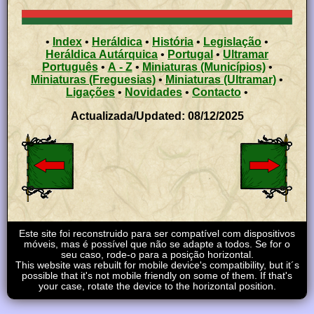
•
Index
•
Heráldica
•
História
•
Legislação
•
Heráldica Autárquica
•
Portugal
•
Ultramar
Português
•
A - Z
•
Miniaturas (Municípios)
•
Miniaturas (Freguesias)
•
Miniaturas (Ultramar)
•
Ligações
•
Novidades
•
Contacto
•
Actualizada/Updated: 08/12/2025
Este site foi reconstruido para ser compatível com dispositivos
móveis, mas é possível que não se adapte a todos. Se for o
seu caso, rode-o para a posição horizontal.
This website was rebuilt for mobile device's compatibility, but it´s
possible that it's not mobile friendly on some of them. If that's
your case, rotate the device to the horizontal position.