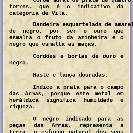
Coroa mural de prata de quatro
torres, que é o indicativo da
categoria de Vila.
Bandeira esquartelada de amare
de negro, por ser o ouro que
esmalta o fruto da azinheira e o
negro que esmalta as maças.
Cordões e borlas de ouro e
negro.
Haste e lança douradas.
Indico a prata para o campo
das Armas, porque este metal em
heráldica significa humildade e
riqueza.
O negro indicado para as
peças das Armas, representa a
terra, o esforço natural dos seus