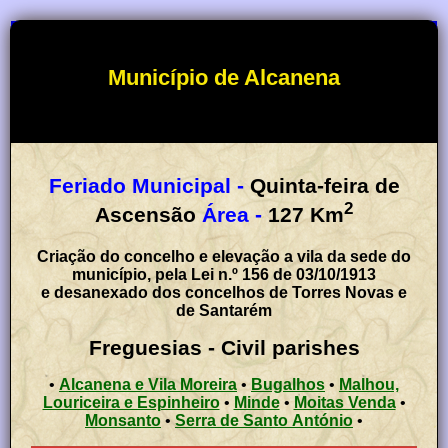
Município de Alcanena
Feriado Municipal -
Quinta-feira de
2
Ascensão
Área -
127
Km
Criação do concelho e elevação a vila da sede do
município, pela Lei n.º 156 de 03/10/1913
e desanexado dos concelhos de Torres Novas e
de Santarém
Freguesias - Civil parishes
•
Alcanena e Vila Moreira
•
Bugalhos
•
Malhou,
Louriceira e Espinheiro
•
Minde
•
Moitas Venda
•
Monsanto
•
Serra de Santo António
•