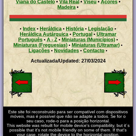
Viana do Castelo
•
Vila Real
•
Viseu
•
Açores
•
Madeira
•
•
Index
•
Heráldica
•
História
•
Legislação
•
Heráldica Autárquica
•
Portugal
•
Ultramar
Português
•
A - Z
•
Miniaturas (Municípios)
•
Miniaturas (Freguesias)
•
Miniaturas (Ultramar)
•
Ligações
•
Novidades
•
Contacto
•
Actualizada/Updated: 27/03/2024
Este site foi reconstruido para ser compatível com dispositivos
móveis, mas é possível que não se adapte a todos. Se for o
seu caso, rode-o para a posição horizontal.
This website was rebuilt for mobile device's compatibility, but it´s
possible that it's not mobile friendly on some of them. If that's
your case, rotate the device to the horizontal position.