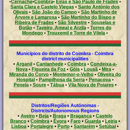
•
Cernache
•
Coimbra
•
Eiras e São Paulo de Frades
•
Santa Clara e Castelo Viegas
•
Santo António dos
Olivais
•
São João do Campo
•
São Martinho de
Árvore e Lamarosa
•
São Martinho do Bispo e
Ribeira de Frades
•
São Silvestre
•
Souselas e
Botão
•
Taveiro, Ameal e Arzila
•
Torres do
Mondego
•
Trouxemil e Torre de Vilela
•
Municípios do distrito de Coimbra - Coimbra
district municipalities
•
Arganil
•
Cantanhede
•
Coimbra
•
Condeixa-a-
Nova
•
Figueira da Foz
•
Góis
•
Lousã
•
Mira
•
Miranda do Corvo
•
Montemor-o-Velho
•
Oliveira do
Hospital
•
Pampilhosa da Serra
•
Penacova
•
Penela
•
Soure
•
Tábua
•
Vila Nova de Poiares
•
Distritos/Regiões Autónomas -
Districts/Autonomous Regions
•
Aveiro
•
Beja
•
Braga
•
Bragança
•
Castelo
Branco
•
Coimbra
•
Évora
•
Faro
•
Guarda
•
Leiria
•
Lisboa
•
Portalegre
•
Porto
•
Santarém
•
Setúbal
•