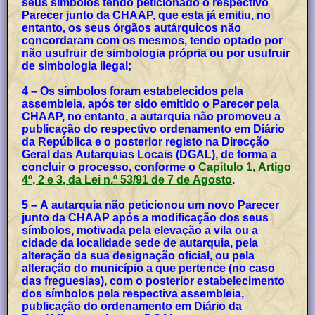
seus símbolos tendo peticionado o respectivo
Parecer junto da CHAAP, que esta já emitiu, no
entanto, os seus órgãos autárquicos não
concordaram com os mesmos, tendo optado por
não usufruir de simbologia própria ou por usufruir
de simbologia ilegal;
4 – Os símbolos foram estabelecidos pela
assembleia, após ter sido emitido o Parecer pela
CHAAP, no entanto, a autarquia não promoveu a
publicação do respectivo ordenamento em Diário
da República e o posterior registo na Direcção
Geral das Autarquias Locais (DGAL), de forma a
concluir o processo, conforme o
Capitulo 1, Artigo
4º, 2 e 3, da Lei n.º 53/91 de 7 de Agosto
.
5 – A autarquia não peticionou um novo Parecer
junto da CHAAP após a modificação dos seus
símbolos, motivada pela elevação a vila ou a
cidade da localidade sede de autarquia, pela
alteração da sua designação oficial, ou pela
alteração do município a que pertence (no caso
das freguesias), com o posterior estabelecimento
dos símbolos pela respectiva assembleia,
publicação do ordenamento em Diário da