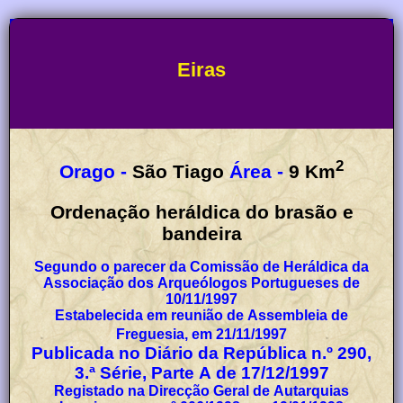
Eiras
2
Orago -
São Tiago
Área -
9
Km
Ordenação heráldica do brasão e
bandeira
Segundo o parecer da Comissão de Heráldica da
Associação dos Arqueólogos Portugueses de
10/11/1997
Estabelecida em reunião de Assembleia de
Freguesia, em 21/11/1997
Publicada no Diário da República n.º 290,
3.ª Série, Parte A de 17/12/1997
Registado na Direcção Geral de Autarquias