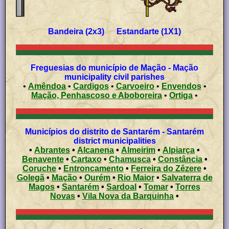
Bandeira (2x3) Estandarte (1X1)
Freguesias do município de Mação - Mação
municipality civil parishes
•
Amêndoa
•
Cardigos
•
Carvoeiro
•
Envendos
•
Mação, Penhascoso e Aboboreira
•
Ortiga
•
Municípios do distrito de Santarém - Santarém
district municipalities
•
Abrantes
•
Alcanena
•
Almeirim
•
Alpiarça
•
Benavente
•
Cartaxo
•
Chamusca
•
Constância
•
Coruche
•
Entroncamento
•
Ferreira do Zêzere
•
Golegã
•
Mação
•
Ourém
•
Rio Maior
•
Salvaterra de
Magos
•
Santarém
•
Sardoal
•
Tomar
•
Torres
Novas
•
Vila Nova da Barquinha
•