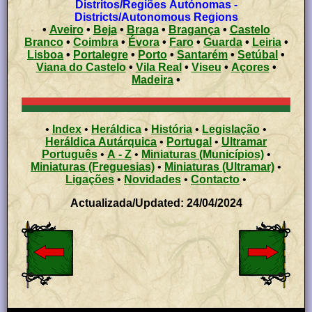
Distritos/Regiões Autónomas -
Districts/Autonomous Regions
•
Aveiro
•
Beja
•
Braga
•
Bragança
•
Castelo
Branco
•
Coimbra
•
Évora
•
Faro
•
Guarda
•
Leiria
•
Lisboa
•
Portalegre
•
Porto
•
Santarém
•
Setúbal
•
Viana do Castelo
•
Vila Real
•
Viseu
•
Açores
•
Madeira
•
•
Index
•
Heráldica
•
História
•
Legislação
•
Heráldica Autárquica
•
Portugal
•
Ultramar
Português
•
A - Z
•
Miniaturas (Municípios)
•
Miniaturas (Freguesias)
•
Miniaturas (Ultramar)
•
Ligações
•
Novidades
•
Contacto
•
Actualizada/Updated: 24/04/2024