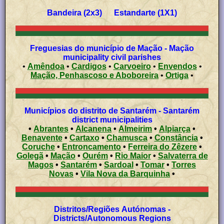
Bandeira (2x3) Estandarte (1X1)
Freguesias do município de Mação - Mação
municipality civil parishes
•
Amêndoa
•
Cardigos
•
Carvoeiro
•
Envendos
•
Mação, Penhascoso e Aboboreira
•
Ortiga
•
Municípios do distrito de Santarém - Santarém
district municipalities
•
Abrantes
•
Alcanena
•
Almeirim
•
Alpiarça
•
Benavente
•
Cartaxo
•
Chamusca
•
Constância
•
Coruche
•
Entroncamento
•
Ferreira do Zêzere
•
Golegã
•
Mação
•
Ourém
•
Rio Maior
•
Salvaterra de
Magos
•
Santarém
•
Sardoal
•
Tomar
•
Torres
Novas
•
Vila Nova da Barquinha
•
Distritos/Regiões Autónomas -
Districts/Autonomous Regions