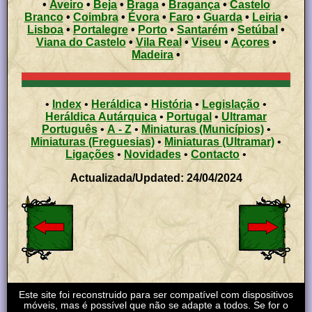
•
Aveiro
•
Beja
•
Braga
•
Bragança
•
Castelo
Branco
•
Coimbra
•
Évora
•
Faro
•
Guarda
•
Leiria
•
Lisboa
•
Portalegre
•
Porto
•
Santarém
•
Setúbal
•
Viana do Castelo
•
Vila Real
•
Viseu
•
Açores
•
Madeira
•
•
Index
•
Heráldica
•
História
•
Legislação
•
Heráldica Autárquica
•
Portugal
•
Ultramar
Português
•
A - Z
•
Miniaturas (Municípios)
•
Miniaturas (Freguesias)
•
Miniaturas (Ultramar)
•
Ligações
•
Novidades
•
Contacto
•
Actualizada/Updated: 24/04/2024
Este site foi reconstruido para ser compatível com dispositivos
móveis, mas é possível que não se adapte a todos. Se for o