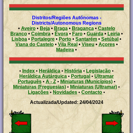
Distritos/Regiões Autónomas -
Districts/Autonomous Regions
•
Aveiro
•
Beja
•
Braga
•
Bragança
•
Castelo
Branco
•
Coimbra
•
Évora
•
Faro
•
Guarda
•
Leiria
•
Lisboa
•
Portalegre
•
Porto
•
Santarém
•
Setúbal
•
Viana do Castelo
•
Vila Real
•
Viseu
•
Açores
•
Madeira
•
•
Index
•
Heráldica
•
História
•
Legislação
•
Heráldica Autárquica
•
Portugal
•
Ultramar
Português
•
A - Z
•
Miniaturas (Municípios)
•
Miniaturas (Freguesias)
•
Miniaturas (Ultramar)
•
Ligações
•
Novidades
•
Contacto
•
Actualizada/Updated: 24/04/2024