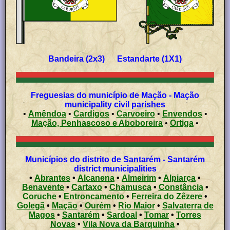
Bandeira (2x3) Estandarte (1X1)
Freguesias do município de Mação - Mação
municipality civil parishes
•
Amêndoa
•
Cardigos
•
Carvoeiro
•
Envendos
•
Mação, Penhascoso e Aboboreira
•
Ortiga
•
Municípios do distrito de Santarém - Santarém
district municipalities
•
Abrantes
•
Alcanena
•
Almeirim
•
Alpiarça
•
Benavente
•
Cartaxo
•
Chamusca
•
Constância
•
Coruche
•
Entroncamento
•
Ferreira do Zêzere
•
Golegã
•
Mação
•
Ourém
•
Rio Maior
•
Salvaterra de
Magos
•
Santarém
•
Sardoal
•
Tomar
•
Torres
Novas
•
Vila Nova da Barquinha
•