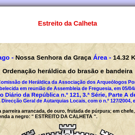
Estreito da Calheta
ago -
Nossa Senhora da Graça
Área -
14.32
Ordenação heráldica do brasão e bandeira
Comissão de Heráldica da Associação dos Arqueólogos Por
belecida em reunião de Assembleia de Freguesia, em 05/04
 Diário da República n.º 121, 3.ª Série, Parte A 
 Direcção Geral de Autarquias Locais, com o n.º 127/2004, 
arreira arrancada, de ouro, frutada de púrpura; em chefe,
legenda a negro: “ ESTREITO DA CALHETA “.