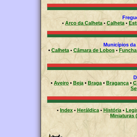
Fregue
•
Arco da Calheta
•
Calheta
•
Est
Municípios da
•
Calheta
•
Câmara de Lobos
•
Funcha
•
Aveiro
•
Beja
•
Braga
•
Bragança
•
C
Se
•
Index
•
Heráldica
•
História
•
Legi
Miniaturas 