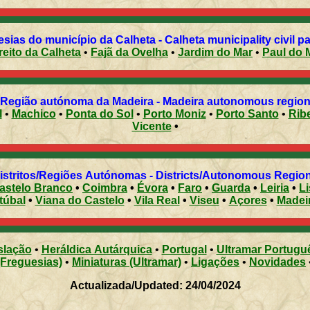
sias do município da Calheta - Calheta municipality civil p
reito da Calheta
•
Fajã da Ovelha
•
Jardim do Mar
•
Paul do 
 Região autónoma da Madeira - Madeira autonomous region 
l
•
Machico
•
Ponta do Sol
•
Porto Moniz
•
Porto Santo
•
Vicente
•
Distritos/Regiões Autónomas - Districts/Autonomous Regi
astelo Branco
•
Coimbra
•
Évora
•
Faro
•
Guarda
•
Leiria
•
L
túbal
•
Viana do Castelo
•
Vila Real
•
Viseu
•
Açores
•
Madei
slação
•
Heráldica Autárquica
•
Portugal
•
Ultramar Portugu
(Freguesias)
•
Miniaturas (Ultramar)
•
Ligações
•
Novidades
Actualizada/Updated: 24/04/2024