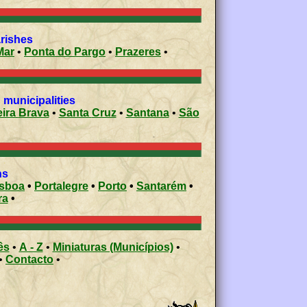
arishes
Mar
•
Ponta do Pargo
•
Prazeres
•
municipalities
Ribeira Brava
•
Santa Cruz
•
Santana
•
São
ons
isboa
•
Portalegre
•
Porto
•
Santarém
•
ra
•
ês
•
A - Z
•
Miniaturas (Municípios)
•
•
Contacto
•