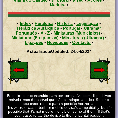
Viana do Castelo
•
Vila Real
•
Viseu
•
Açores
•
Madeira
•
•
Index
•
Heráldica
•
História
•
Legislação
•
Heráldica Autárquica
•
Portugal
•
Ultramar
Português
•
A - Z
•
Miniaturas (Municípios)
•
Miniaturas (Freguesias)
•
Miniaturas (Ultramar)
•
Ligações
•
Novidades
•
Contacto
•
Actualizada/Updated: 24/04/2024
Este site foi reconstruido para ser compatível com dispositivos
móveis, mas é possível que não se adapte a todos. Se for o
seu caso, rode-o para a posição horizontal.
This website was rebuilt for mobile device's compatibility, but it´s
possible that it's not mobile friendly on some of them. If that's
your case, rotate the device to the horizontal position.