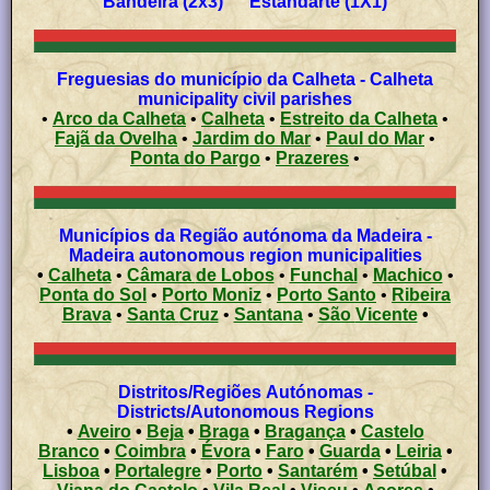
Bandeira (2x3) Estandarte (1X1)
Freguesias do município da Calheta - Calheta
municipality civil parishes
•
Arco da Calheta
•
Calheta
•
Estreito da Calheta
•
Fajã da Ovelha
•
Jardim do Mar
•
Paul do Mar
•
Ponta do Pargo
•
Prazeres
•
Municípios da Região autónoma da Madeira -
Madeira autonomous region municipalities
•
Calheta
•
Câmara de Lobos
•
Funchal
•
Machico
•
Ponta do Sol
•
Porto Moniz
•
Porto Santo
•
Ribeira
Brava
•
Santa Cruz
•
Santana
•
São Vicente
•
Distritos/Regiões Autónomas -
Districts/Autonomous Regions
•
Aveiro
•
Beja
•
Braga
•
Bragança
•
Castelo
Branco
•
Coimbra
•
Évora
•
Faro
•
Guarda
•
Leiria
•
Lisboa
•
Portalegre
•
Porto
•
Santarém
•
Setúbal
•