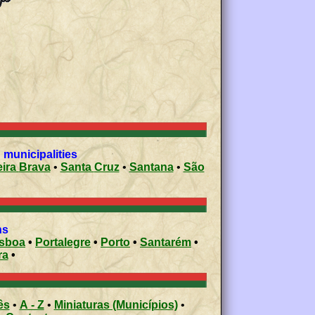
municipalities
Ribeira Brava
•
Santa Cruz
•
Santana
•
São
ons
isboa
•
Portalegre
•
Porto
•
Santarém
•
ra
•
ês
•
A - Z
•
Miniaturas (Municípios)
•