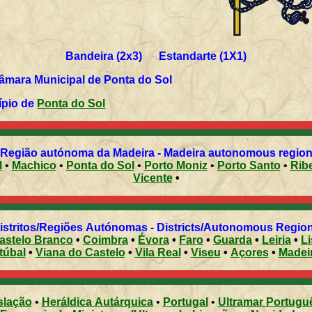
Bandeira (2x3) Estandarte (1X1)
*Informação gentilmente cedida pela Câmara Municipal de Ponta do Sol
ípio de
Ponta do Sol
 Região autónoma da Madeira - Madeira autonomous region 
l
•
Machico
•
Ponta do Sol
•
Porto Moniz
•
Porto Santo
•
Vicente
•
Distritos/Regiões Autónomas - Districts/Autonomous Regi
astelo Branco
•
Coimbra
•
Évora
•
Faro
•
Guarda
•
Leiria
•
L
túbal
•
Viana do Castelo
•
Vila Real
•
Viseu
•
Açores
•
Madei
slação
•
Heráldica Autárquica
•
Portugal
•
Ultramar Portugu