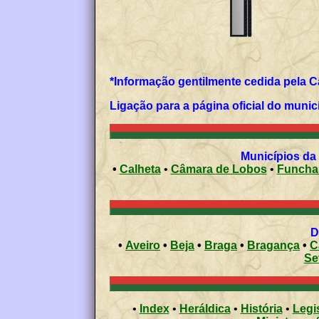
Ligação para a página oficial do munic
Municípios da
•
Calheta
•
Câmara de Lobos
•
Funcha
•
Aveiro
•
Beja
•
Braga
•
Bragança
•
C
Se
•
Index
•
Heráldica
•
História
•
Legi