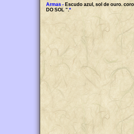
Armas -
Escudo azul, sol de ouro. cor
DO SOL ".
*