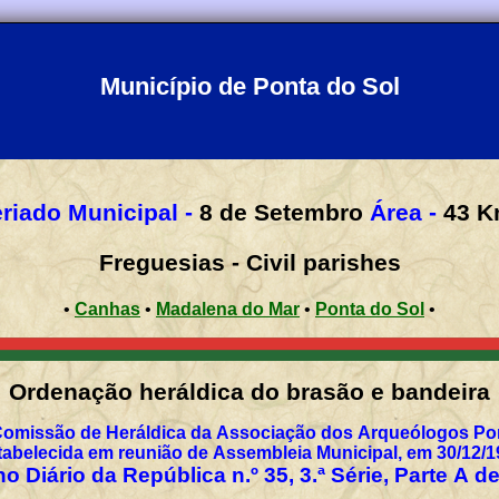
Município de Ponta do Sol
riado Municipal -
8 de Setembro
Área -
43
K
Freguesias - Civil parishes
•
Canhas
•
Madalena do Mar
•
Ponta do Sol
•
Ordenação heráldica do brasão e bandeira
Comissão de Heráldica da Associação dos Arqueólogos Por
tabelecida em reunião de Assembleia Municipal, em 30/12/1
o Diário da República n.º 35, 3.ª Série, Parte A d