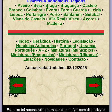
Districts/Autonomous Regions
•
Aveiro
•
Beja
•
Braga
•
Bragança
•
Castelo
Branco
•
Coimbra
•
Évora
•
Faro
•
Guarda
•
Leiria
•
Lisboa
•
Portalegre
•
Porto
•
Santarém
•
Setúbal
•
Viana do Castelo
•
Vila Real
•
Viseu
•
Açores
•
Madeira
•
•
Index
•
Heráldica
•
História
•
Legislação
•
Heráldica Autárquica
•
Portugal
•
Ultramar
Português
•
A - Z
•
Miniaturas (Municípios)
•
Miniaturas (Freguesias)
•
Miniaturas (Ultramar)
•
Ligações
•
Novidades
•
Contacto
•
Actualizada/Updated: 08/12/2025
Este site foi reconstruido para ser compatível com dispositivos