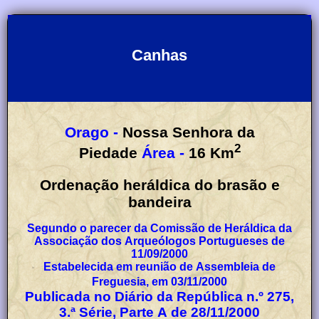
Canhas
Orago -
Nossa Senhora da
2
Piedade
Área -
16
Km
Ordenação heráldica do brasão e
bandeira
Segundo o parecer da Comissão de Heráldica da
Associação dos Arqueólogos Portugueses de
11/09/2000
Estabelecida em reunião de Assembleia de
Freguesia, em 03/11/2000
Publicada no Diário da República n.º 275,
3.ª Série, Parte A de 28/11/2000