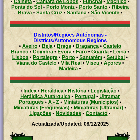
•
Calheta
•
Câmara de Lobos
•
Funchal
•
Machico
•
Ponta do Sol
•
Porto Moniz
•
Porto Santo
•
Ribeira
Brava
•
Santa Cruz
•
Santana
•
São Vicente
•
Distritos/Regiões Autónomas -
Districts/Autonomous Regions
•
Aveiro
•
Beja
•
Braga
•
Bragança
•
Castelo
Branco
•
Coimbra
•
Évora
•
Faro
•
Guarda
•
Leiria
•
Lisboa
•
Portalegre
•
Porto
•
Santarém
•
Setúbal
•
Viana do Castelo
•
Vila Real
•
Viseu
•
Açores
•
Madeira
•
•
Index
•
Heráldica
•
História
•
Legislação
•
Heráldica Autárquica
•
Portugal
•
Ultramar
Português
•
A - Z
•
Miniaturas (Municípios)
•
Miniaturas (Freguesias)
•
Miniaturas (Ultramar)
•
Ligações
•
Novidades
•
Contacto
•
Actualizada/Updated: 08/12/2025