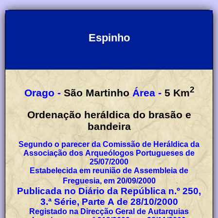
Espinho
2
Orago -
São Martinho
Área -
5
Km
Ordenação heráldica do brasão e
bandeira
Segundo o parecer da Comissão de Heráldica da
Associação dos Arqueólogos Portugueses de
25/07/2000
Estabelecida em reunião de Assembleia de
Freguesia, em 20/09/2000
Publicada no Diário da República n.º 250,
3.ª Série, Parte A de 28/10/2000
Registado na Direcção Geral de Autarquias