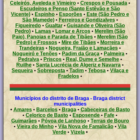
Celeirós, Aveleda e Vimieiro
•
Crespos e Pousada
•
Escudeiros e Penso (Santo Estêvão e São
Vicente)
•
Espinho
•
Esporões
•
Este (São Pedro e
São Mamede)
•
Ferreiros e Gondizalves
•
Figueiredo
•
Gualtar
•
Guisande e Oliveira (São
Pedro)
•
Lamas
•
Lomar e Arcos
•
Merelim (São
Paio), Panoias e Parada de Tibães
•
Merelim (São
Pedro) e Frossos
•
Mire de Tibães
•
Morreira e
Trandeiras
•
Nogueira, Fraião e Lamaçães
•
Nogueiró e Tenões
•
Padim da Graça
•
Palmeira
•
Pedralva
•
Priscos
•
Real, Dume e Semelhe
•
Ruilhe
•
Santa Lucrécia de Algeriz e Navarra
•
Sequeira
•
Sobreposta
•
Tadim
•
Tebosa
•
Vilaça e
Fradelos
•
Municípios do distrito de Braga - Braga district
municipalities
•
Amares
•
Barcelos
•
Braga
•
Cabeceiras de Basto
•
Celorico de Basto
•
Esposende
•
Fafe
•
Guimarães
•
Póvoa de Lanhoso
•
Terras de Bouro
•
Vieira do Minho
•
Vila Nova de Famalicão
•
Vila
Verde
•
Vizela
•