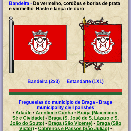
Bandeira -
De vermelho, cordões e borlas de prata
e vermelho. Haste e lança de ouro.
Bandeira (2x3) Estandarte (1X1)
Freguesias do município de Braga - Braga
municipality civil parishes
•
Adaúfe
•
Arentim e Cunha
•
Braga (Maximinos,
Sé e Cividade)
•
Braga (S. José de S. Lázaro e S.
João do Souto)
•
Braga (São Vicente)
•
Braga (São
Victor)
•
Cabreiros e Passos (São Julião)
•