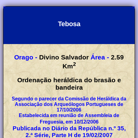
Tebosa
Orago -
Divino Salvador
Área -
2.59
2
Km
Ordenação heráldica do brasão e
bandeira
Segundo o parecer da Comissão de Heráldica da
Associação dos Arqueólogos Portugueses de
17/10/2006
Estabelecida em reunião de Assembleia de
Freguesia, em 10/12/2006
Publicada no Diário da República n.º 35,
2.ª Série, Parte H de 19/02/2007