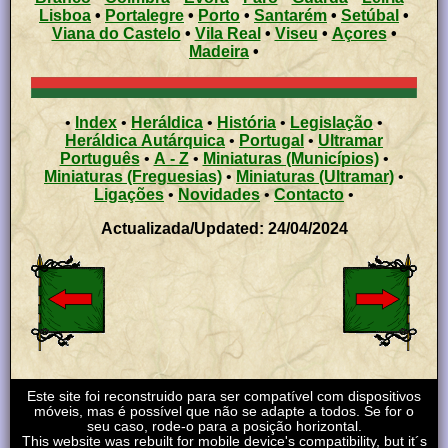
Lisboa
•
Portalegre
•
Porto
•
Santarém
•
Setúbal
•
Viana do Castelo
•
Vila Real
•
Viseu
•
Açores
•
Madeira
•
•
Index
•
Heráldica
•
História
•
Legislação
•
Heráldica Autárquica
•
Portugal
•
Ultramar
Português
•
A - Z
•
Miniaturas (Municípios)
•
Miniaturas (Freguesias)
•
Miniaturas (Ultramar)
•
Ligações
•
Novidades
•
Contacto
•
Actualizada/Updated: 24/04/2024
Este site foi reconstruido para ser compatível com dispositivos
móveis, mas é possível que não se adapte a todos. Se for o
seu caso, rode-o para a posição horizontal.
This website was rebuilt for mobile device's compatibility, but it´s