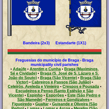
Bandeira (2x3) Estandarte (1X1)
Freguesias do município de Braga - Braga
municipality civil parishes
•
Adaúfe
•
Arentim e Cunha
•
Braga (Maximinos,
Sé e Cividade)
•
Braga (S. José de S. Lázaro e S.
João do Souto)
•
Braga (São Vicente)
•
Braga (São
Victor)
•
Cabreiros e Passos (São Julião)
•
Celeirós, Aveleda e Vimieiro
•
Crespos e Pousada
•
Escudeiros e Penso (Santo Estêvão e São
Vicente)
•
Espinho
•
Esporões
•
Este (São Pedro e
São Mamede)
•
Ferreiros e Gondizalves
•
Figueiredo
•
Gualtar
•
Guisande e Oliveira (São
Pedro)
•
Lamas
•
Lomar e Arcos
•
Merelim (São