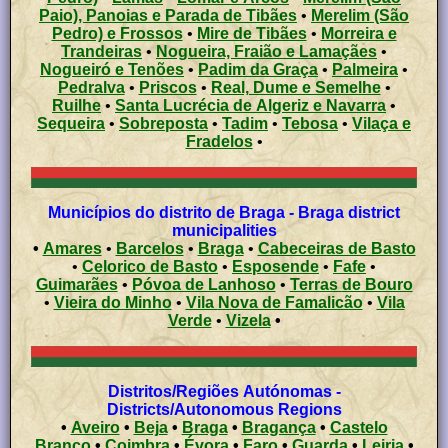
Paio), Panoias e Parada de Tibães
•
Merelim (São
Pedro) e Frossos
•
Mire de Tibães
•
Morreira e
Trandeiras
•
Nogueira, Fraião e Lamaçães
•
Nogueiró e Tenões
•
Padim da Graça
•
Palmeira
•
Pedralva
•
Priscos
•
Real, Dume e Semelhe
•
Ruilhe
•
Santa Lucrécia de Algeriz e Navarra
•
Sequeira
•
Sobreposta
•
Tadim
•
Tebosa
•
Vilaça e
Fradelos
•
Municípios do distrito de Braga - Braga district
municipalities
•
Amares
•
Barcelos
•
Braga
•
Cabeceiras de Basto
•
Celorico de Basto
•
Esposende
•
Fafe
•
Guimarães
•
Póvoa de Lanhoso
•
Terras de Bouro
•
Vieira do Minho
•
Vila Nova de Famalicão
•
Vila
Verde
•
Vizela
•
Distritos/Regiões Autónomas -
Districts/Autonomous Regions
•
Aveiro
•
Beja
•
Braga
•
Bragança
•
Castelo
Branco
•
Coimbra
•
Évora
•
Faro
•
Guarda
•
Leiria
•