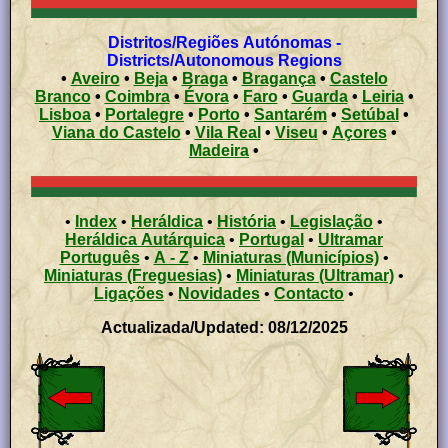
Distritos/Regiões Autónomas -
Districts/Autonomous Regions
•
Aveiro
•
Beja
•
Braga
•
Bragança
•
Castelo
Branco
•
Coimbra
•
Évora
•
Faro
•
Guarda
•
Leiria
•
Lisboa
•
Portalegre
•
Porto
•
Santarém
•
Setúbal
•
Viana do Castelo
•
Vila Real
•
Viseu
•
Açores
•
Madeira
•
•
Index
•
Heráldica
•
História
•
Legislação
•
Heráldica Autárquica
•
Portugal
•
Ultramar
Português
•
A - Z
•
Miniaturas (Municípios)
•
Miniaturas (Freguesias)
•
Miniaturas (Ultramar)
•
Ligações
•
Novidades
•
Contacto
•
Actualizada/Updated: 08/12/2025