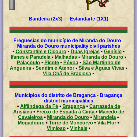
Bandeira (2x3) Estandarte (1X1)
Freguesias do município de Miranda do Douro -
Miranda do Douro municipality civil parishes
•
Constantim e Cicouro
•
Duas Igrejas
•
Genísio
•
Ifanes e Paradela
•
Malhadas
•
Miranda do Douro
•
Palaçoulo
•
Picote
•
Póvoa
•
São Martinho de
Angueira
•
Sendim e Atenor
•
Silva e Águas Vivas
•
Vila Chã de Braciosa
•
Municípios do distrito de Bragança - Bragança
district municipalities
•
Alfândega da Fé
•
Bragança
•
Carrazeda de
Ansiães
•
Freixo de Espada à Cinta
•
Macedo de
Cavaleiros
•
Miranda do Douro
•
Mirandela
•
Mogadouro
•
Torre de Moncorvo
•
Vila Flor
•
Vimioso
•
Vinhais
•