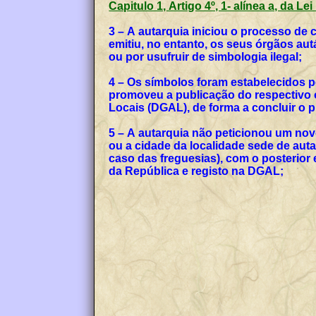
Capitulo 1, Artigo 4º, 1- alínea a, da Le
3 – A autarquia iniciou o processo de
emitiu, no entanto, os seus órgãos a
ou por usufruir de simbologia ilegal;
4 – Os símbolos foram estabelecidos p
promoveu a publicação do respectivo o
Locais (DGAL), de forma a concluir o
5 – A autarquia não peticionou um no
ou a cidade da localidade sede de auta
caso das freguesias), com o posterior
da República e registo na DGAL;