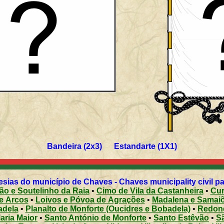
Bandeira (2x3) Estandarte (1X1)
sias do município de Chaves - Chaves municipality civil p
ão e Soutelinho da Raia
•
Cimo de Vila da Castanheira
•
Cur
e Arcos
•
Loivos e Póvoa de Agrações
•
Madalena e Samai
adela
•
Planalto de Monforte (Oucidres e Bobadela)
•
Redon
aria Maior
•
Santo António de Monforte
•
Santo Estêvão
•
S