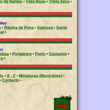
ar de Nantes
•
Vilas Boas
•
Vilela Seca
•
ities
a
•
Ribeira de Pena
•
Sabrosa
•
Santa
eal
•
ons
isboa
•
Portalegre
•
Porto
•
Santarém
•
ra
•
ês
•
A - Z
•
Miniaturas (Municípios)
•
•
Contacto
•