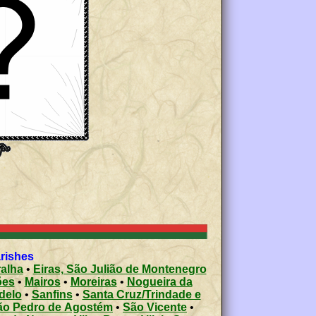
arishes
alha
•
Eiras, São Julião de Montenegro
ões
•
Mairos
•
Moreiras
•
Nogueira da
delo
•
Sanfins
•
Santa Cruz/Trindade e
ão Pedro de Agostém
•
São Vicente
•