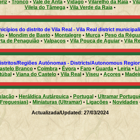
riz
•
Tronco
•
Vale de Anta
•
Vidago
•
Vilarelho da Raia
•
Vil
Vilela do Tâmega
•
Vila Verde da Raia
•
Municípios do distrito de Vila Real - Vila Real district municipal
io
•
Mondim de Basto
•
Montalegre
•
Murça
•
Peso da Régu
rta de Penaguião
•
Valpaços
•
Vila Pouca de Aguiar
•
Vila R
Distritos/Regiões Autónomas - Districts/Autonomous Regi
astelo Branco
•
Coimbra
•
Évora
•
Faro
•
Guarda
•
Leiria
•
L
túbal
•
Viana do Castelo
•
Vila Real
•
Viseu
•
Açores
•
Madei
slação
•
Heráldica Autárquica
•
Portugal
•
Ultramar Portugu
(Freguesias)
•
Miniaturas (Ultramar)
•
Ligações
•
Novidades
Actualizada/Updated: 27/03/2024