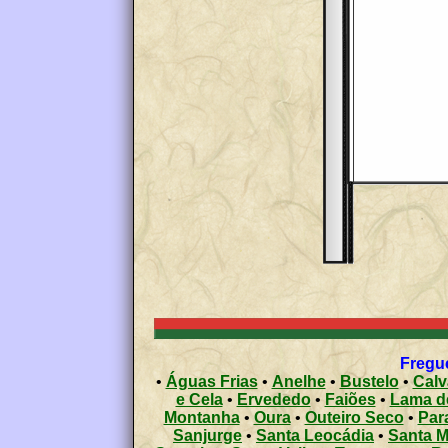
Fregue
•
Águas Frias
•
Anelhe
•
Bustelo
•
Calv
e Cela
•
Ervededo
•
Faiões
•
Lama d
Montanha
•
Oura
•
Outeiro Seco
•
Par
Sanjurge
•
Santa Leocádia
•
Santa M