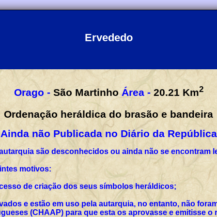
Ervededo
2
Orago -
São Martinho
Área -
20.21
Km
Ordenação heráldica do brasão e bandeira
Ainda não Publicada no Diário da República
 autarquia são desconhecidos ou ainda não se encontram l
intes motivos:
rocesso de criação dos seus símbolos heráldicos;
vados e estão em uso pela autarquia, no entanto, não for
ueses (CHAAP) para que esta os aprovasse e emitisse o r