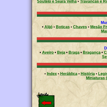
Soutelo e Seara Velha
•
Travancas e Ro
•
Alijó
•
Boticas
•
Chaves
•
Mesão Fr
Ma
•
Aveiro
•
Beja
•
Braga
•
Bragança
•
C
Se
•
Index
•
Heráldica
•
História
•
Legi
Miniaturas 