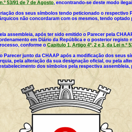
i n.º 53/91 de 7 de Agosto
, encontrando-se deste modo ilegai
 criação dos seus símbolos tendo peticionado o respectivo 
utárquicos não concordaram com os mesmos, tendo optado p
ela assembleia, após ter sido emitido o Parecer pela CHAAP
rdenamento em Diário da República e o posterior registo 
 processo, conforme o
Capitulo 1, Artigo 4º, 2 e 3, da Lei n.º
vo Parecer junto da CHAAP após a modificação dos seus sím
rquia, pela alteração da sua designação oficial, ou pela al
 estabelecimento dos símbolos pela respectiva assembleia