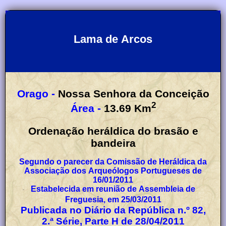
Lama de Arcos
Orago -
Nossa Senhora da Conceição
2
Área -
13.69
Km
Ordenação heráldica do brasão e
bandeira
Segundo o parecer da Comissão de Heráldica da
Associação dos Arqueólogos Portugueses de
16/01/2011
Estabelecida em reunião de Assembleia de
Freguesia, em 25/03/2011
Publicada no Diário da República n.º 82,
2.ª Série, Parte H de 28/04/2011