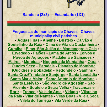
Bandeira (2x3) Estandarte (1X1)
Freguesias do município de Chaves - Chaves
municipality civil parishes
•
Águas Frias
•
Anelhe
•
Bustelo
•
Calvão e
Soutelinho da Raia
•
Cimo de Vila da Castanheira
•
Curalha
•
Eiras, São Julião de Montenegro e Cela
•
Ervededo
•
Faiões
•
Lama de Arcos
•
Loivos e
Póvoa de Agrações
•
Madalena e Samaiões
•
Mairos
•
Moreiras
•
Nogueira da Montanha
•
Oura
•
Outeiro Seco
•
Paradela
•
Planalto de Monforte
(Oucidres e Bobadela)
•
Redondelo
•
Sanfins
•
Santa Cruz/Trindade e Sanjurge
•
Santa Leocádia
•
Santa Maria Maior
•
Santo António de Monforte
•
Santo Estêvão
•
São Pedro de Agostém
•
São
Vicente
•
Soutelo e Seara Velha
•
Travancas e
Roriz
•
Tronco
•
Vale de Anta
•
Vidago
•
Vilarelho
da Raia
•
Vilar de Nantes
•
Vilas Boas
•
Vilela Seca
•
Vilela do Tâmega
•
Vila Verde da Raia
•