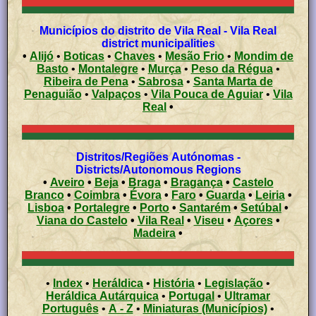
Municípios do distrito de Vila Real - Vila Real
district municipalities
•
Alijó
•
Boticas
•
Chaves
•
Mesão Frio
•
Mondim de
Basto
•
Montalegre
•
Murça
•
Peso da Régua
•
Ribeira de Pena
•
Sabrosa
•
Santa Marta de
Penaguião
•
Valpaços
•
Vila Pouca de Aguiar
•
Vila
Real
•
Distritos/Regiões Autónomas -
Districts/Autonomous Regions
•
Aveiro
•
Beja
•
Braga
•
Bragança
•
Castelo
Branco
•
Coimbra
•
Évora
•
Faro
•
Guarda
•
Leiria
•
Lisboa
•
Portalegre
•
Porto
•
Santarém
•
Setúbal
•
Viana do Castelo
•
Vila Real
•
Viseu
•
Açores
•
Madeira
•
•
Index
•
Heráldica
•
História
•
Legislação
•
Heráldica Autárquica
•
Portugal
•
Ultramar
Português
•
A - Z
•
Miniaturas (Municípios)
•