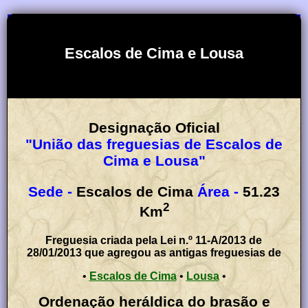
Escalos de Cima e Lousa
Designação Oficial
"União das freguesias de Escalos de
Cima e Lousa"
Sede -
Escalos de Cima
Área -
51.23
2
Km
Freguesia criada pela Lei n.º 11-A/2013 de
28/01/2013 que agregou as antigas freguesias de
•
Escalos de Cima
•
Lousa
•
Ordenação heráldica do brasão e