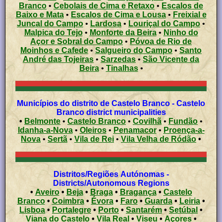
Branco
•
Cebolais de Cima e Retaxo
•
Escalos de
Baixo e Mata
•
Escalos de Cima e Lousa
•
Freixial e
Juncal do Campo
•
Lardosa
•
Louriçal do Campo
•
Malpica do Tejo
•
Monforte da Beira
•
Ninho do
Açor e Sobral do Campo
•
Póvoa de Rio de
Moinhos e Cafede
•
Salgueiro do Campo
•
Santo
André das Tojeiras
•
Sarzedas
•
São Vicente da
Beira
•
Tinalhas
•
Municípios do distrito de Castelo Branco - Castelo
Branco district municipalities
•
Belmonte
•
Castelo Branco
•
Covilhã
•
Fundão
•
Idanha-a-Nova
•
Oleiros
•
Penamacor
•
Proença-a-
Nova
•
Sertã
•
Vila de Rei
•
Vila Velha de Ródão
•
Distritos/Regiões Autónomas -
Districts/Autonomous Regions
•
Aveiro
•
Beja
•
Braga
•
Bragança
•
Castelo
Branco
•
Coimbra
•
Évora
•
Faro
•
Guarda
•
Leiria
•
Lisboa
•
Portalegre
•
Porto
•
Santarém
•
Setúbal
•
Viana do Castelo
•
Vila Real
•
Viseu
•
Açores
•