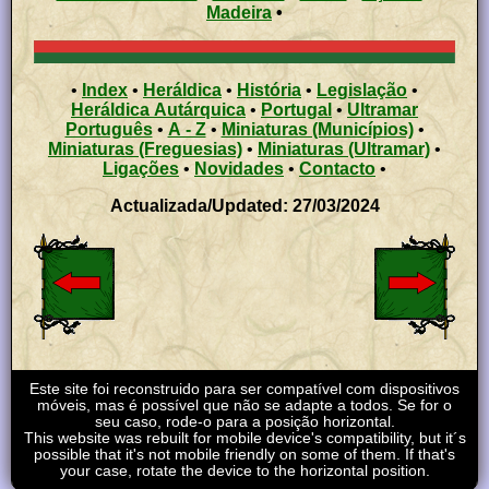
Madeira
•
•
Index
•
Heráldica
•
História
•
Legislação
•
Heráldica Autárquica
•
Portugal
•
Ultramar
Português
•
A - Z
•
Miniaturas (Municípios)
•
Miniaturas (Freguesias)
•
Miniaturas (Ultramar)
•
Ligações
•
Novidades
•
Contacto
•
Actualizada/Updated: 27/03/2024
Este site foi reconstruido para ser compatível com dispositivos
móveis, mas é possível que não se adapte a todos. Se for o
seu caso, rode-o para a posição horizontal.
This website was rebuilt for mobile device's compatibility, but it´s
possible that it's not mobile friendly on some of them. If that's
your case, rotate the device to the horizontal position.