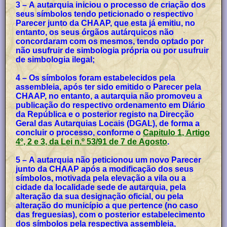
3 – A autarquia iniciou o processo de criação dos
seus símbolos tendo peticionado o respectivo
Parecer junto da CHAAP, que esta já emitiu, no
entanto, os seus órgãos autárquicos não
concordaram com os mesmos, tendo optado por
não usufruir de simbologia própria ou por usufruir
de simbologia ilegal;
4 – Os símbolos foram estabelecidos pela
assembleia, após ter sido emitido o Parecer pela
CHAAP, no entanto, a autarquia não promoveu a
publicação do respectivo ordenamento em Diário
da República e o posterior registo na Direcção
Geral das Autarquias Locais (DGAL), de forma a
concluir o processo, conforme o
Capitulo 1, Artigo
4º, 2 e 3, da Lei n.º 53/91 de 7 de Agosto
.
5 – A autarquia não peticionou um novo Parecer
junto da CHAAP após a modificação dos seus
símbolos, motivada pela elevação a vila ou a
cidade da localidade sede de autarquia, pela
alteração da sua designação oficial, ou pela
alteração do município a que pertence (no caso
das freguesias), com o posterior estabelecimento
dos símbolos pela respectiva assembleia,