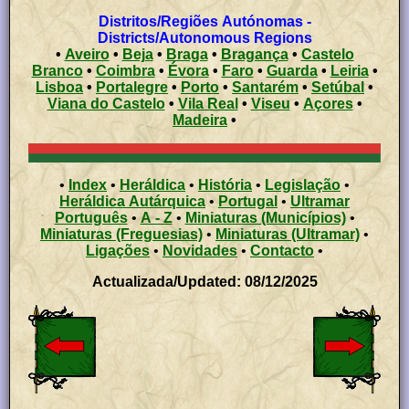
Distritos/Regiões Autónomas -
Districts/Autonomous Regions
•
Aveiro
•
Beja
•
Braga
•
Bragança
•
Castelo
Branco
•
Coimbra
•
Évora
•
Faro
•
Guarda
•
Leiria
•
Lisboa
•
Portalegre
•
Porto
•
Santarém
•
Setúbal
•
Viana do Castelo
•
Vila Real
•
Viseu
•
Açores
•
Madeira
•
•
Index
•
Heráldica
•
História
•
Legislação
•
Heráldica Autárquica
•
Portugal
•
Ultramar
Português
•
A - Z
•
Miniaturas (Municípios)
•
Miniaturas (Freguesias)
•
Miniaturas (Ultramar)
•
Ligações
•
Novidades
•
Contacto
•
Actualizada/Updated: 08/12/2025