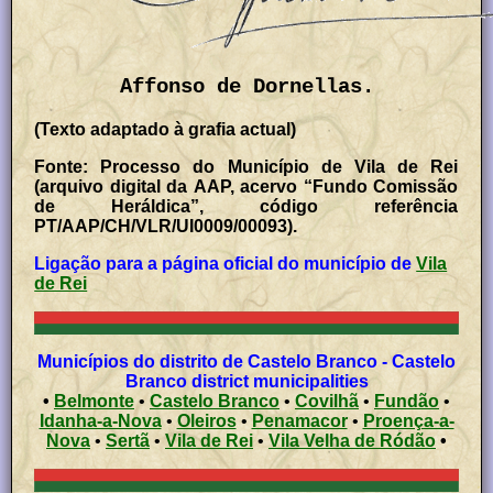
Affonso de Dornellas.
(Texto adaptado à grafia actual)
Fonte: Processo do Município de Vila de Rei
(arquivo digital da AAP, acervo “Fundo Comissão
de Heráldica”, código referência
PT/AAP/CH/VLR/UI0009/00093).
Ligação para a página oficial do município de
Vila
de Rei
Municípios do distrito de Castelo Branco - Castelo
Branco district municipalities
•
Belmonte
•
Castelo Branco
•
Covilhã
•
Fundão
•
Idanha-a-Nova
•
Oleiros
•
Penamacor
•
Proença-a-
Nova
•
Sertã
•
Vila de Rei
•
Vila Velha de Ródão
•