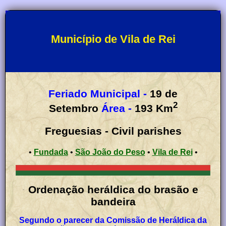
Município de Vila de Rei
Feriado Municipal -
19 de
2
Setembro
Área -
193
Km
Freguesias - Civil parishes
•
Fundada
•
São João do Peso
•
Vila de Rei
•
Ordenação heráldica do brasão e
bandeira
Segundo o parecer da Comissão de Heráldica da