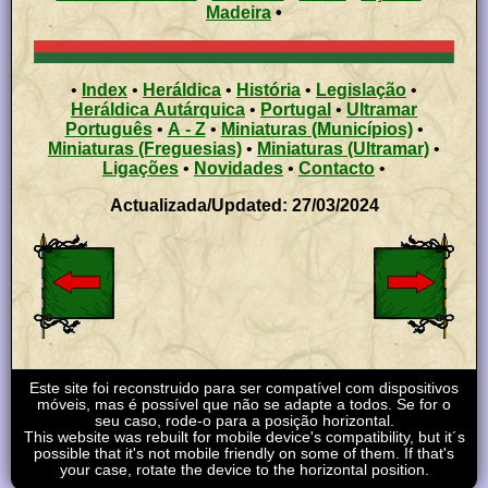
Madeira
•
•
Index
•
Heráldica
•
História
•
Legislação
•
Heráldica Autárquica
•
Portugal
•
Ultramar
Português
•
A - Z
•
Miniaturas (Municípios)
•
Miniaturas (Freguesias)
•
Miniaturas (Ultramar)
•
Ligações
•
Novidades
•
Contacto
•
Actualizada/Updated: 27/03/2024
Este site foi reconstruido para ser compatível com dispositivos
móveis, mas é possível que não se adapte a todos. Se for o
seu caso, rode-o para a posição horizontal.
This website was rebuilt for mobile device's compatibility, but it´s
possible that it's not mobile friendly on some of them. If that's
your case, rotate the device to the horizontal position.