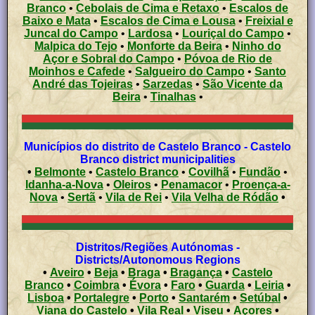
Branco
•
Cebolais de Cima e Retaxo
•
Escalos de
Baixo e Mata
•
Escalos de Cima e Lousa
•
Freixial e
Juncal do Campo
•
Lardosa
•
Louriçal do Campo
•
Malpica do Tejo
•
Monforte da Beira
•
Ninho do
Açor e Sobral do Campo
•
Póvoa de Rio de
Moinhos e Cafede
•
Salgueiro do Campo
•
Santo
André das Tojeiras
•
Sarzedas
•
São Vicente da
Beira
•
Tinalhas
•
Municípios do distrito de Castelo Branco - Castelo
Branco district municipalities
•
Belmonte
•
Castelo Branco
•
Covilhã
•
Fundão
•
Idanha-a-Nova
•
Oleiros
•
Penamacor
•
Proença-a-
Nova
•
Sertã
•
Vila de Rei
•
Vila Velha de Ródão
•
Distritos/Regiões Autónomas -
Districts/Autonomous Regions
•
Aveiro
•
Beja
•
Braga
•
Bragança
•
Castelo
Branco
•
Coimbra
•
Évora
•
Faro
•
Guarda
•
Leiria
•
Lisboa
•
Portalegre
•
Porto
•
Santarém
•
Setúbal
•
Viana do Castelo
•
Vila Real
•
Viseu
•
Açores
•