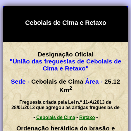
Cebolais de Cima e Retaxo
Designação Oficial
"União das freguesias de Cebolais de
Cima e Retaxo"
Sede -
Cebolais de Cima
Área -
25.12
2
Km
Freguesia criada pela Lei n.º 11-A/2013 de
28/01/2013 que agregou as antigas freguesias de
•
Cebolais de Cima
•
Retaxo
•
Ordenação heráldica do brasão e