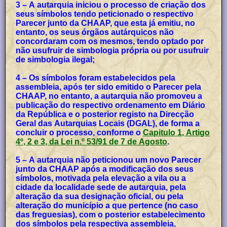
3 – A autarquia iniciou o processo de criação dos
seus símbolos tendo peticionado o respectivo
Parecer junto da CHAAP, que esta já emitiu, no
entanto, os seus órgãos autárquicos não
concordaram com os mesmos, tendo optado por
não usufruir de simbologia própria ou por usufruir
de simbologia ilegal;
4 – Os símbolos foram estabelecidos pela
assembleia, após ter sido emitido o Parecer pela
CHAAP, no entanto, a autarquia não promoveu a
publicação do respectivo ordenamento em Diário
da República e o posterior registo na Direcção
Geral das Autarquias Locais (DGAL), de forma a
concluir o processo, conforme o
Capitulo 1, Artigo
4º, 2 e 3, da Lei n.º 53/91 de 7 de Agosto
.
5 – A autarquia não peticionou um novo Parecer
junto da CHAAP após a modificação dos seus
símbolos, motivada pela elevação a vila ou a
cidade da localidade sede de autarquia, pela
alteração da sua designação oficial, ou pela
alteração do município a que pertence (no caso
das freguesias), com o posterior estabelecimento
dos símbolos pela respectiva assembleia,