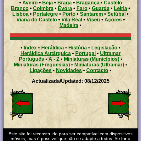
•
Aveiro
•
Beja
•
Braga
•
Bragança
•
Castelo
Branco
•
Coimbra
•
Évora
•
Faro
•
Guarda
•
Leiria
•
Lisboa
•
Portalegre
•
Porto
•
Santarém
•
Setúbal
•
Viana do Castelo
•
Vila Real
•
Viseu
•
Açores
•
Madeira
•
•
Index
•
Heráldica
•
História
•
Legislação
•
Heráldica Autárquica
•
Portugal
•
Ultramar
Português
•
A - Z
•
Miniaturas (Municípios)
•
Miniaturas (Freguesias)
•
Miniaturas (Ultramar)
•
Ligações
•
Novidades
•
Contacto
•
Actualizada/Updated: 08/12/2025
Este site foi reconstruido para ser compatível com dispositivos
móveis, mas é possível que não se adapte a todos. Se for o