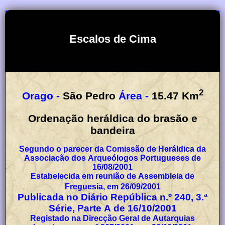
Escalos de Cima
2
Orago -
São Pedro
Área -
15.47
Km
Ordenação heráldica do brasão e
bandeira
Segundo o parecer da Comissão de Heráldica da
Associação dos Arqueólogos Portugueses de
16/08/2001
Estabelecida em reunião de Assembleia de
Freguesia, em 26/09/2001
Publicada no Diário República n.º 240, 3.ª
Série, Parte A de 16/10/2001
Registado na Direcção Geral de Autarquias