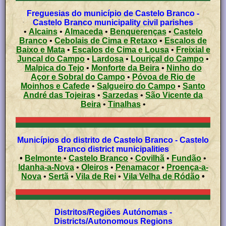
Freguesias do município de Castelo Branco -
Castelo Branco municipality civil parishes
•
Alcains
•
Almaceda
•
Benquerenças
•
Castelo
Branco
•
Cebolais de Cima e Retaxo
•
Escalos de
Baixo e Mata
•
Escalos de Cima e Lousa
•
Freixial e
Juncal do Campo
•
Lardosa
•
Louriçal do Campo
•
Malpica do Tejo
•
Monforte da Beira
•
Ninho do
Açor e Sobral do Campo
•
Póvoa de Rio de
Moinhos e Cafede
•
Salgueiro do Campo
•
Santo
André das Tojeiras
•
Sarzedas
•
São Vicente da
Beira
•
Tinalhas
•
Municípios do distrito de Castelo Branco - Castelo
Branco district municipalities
•
Belmonte
•
Castelo Branco
•
Covilhã
•
Fundão
•
Idanha-a-Nova
•
Oleiros
•
Penamacor
•
Proença-a-
Nova
•
Sertã
•
Vila de Rei
•
Vila Velha de Ródão
•
Distritos/Regiões Autónomas -
Districts/Autonomous Regions