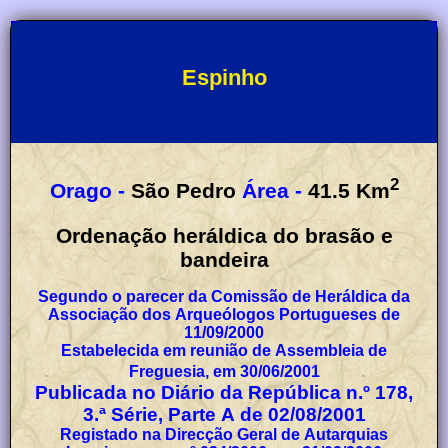
Espinho
2
Orago -
São Pedro
Área -
41.5
Km
Ordenação heráldica do brasão e
bandeira
Segundo o parecer da Comissão de Heráldica da
Associação dos Arqueólogos Portugueses de
11/09/2000
Estabelecida em reunião de Assembleia de
Freguesia, em 30/06/2001
Publicada no Diário da República n.º 178,
3.ª Série, Parte A de 02/08/2001
Registado na Direcção Geral de Autarquias