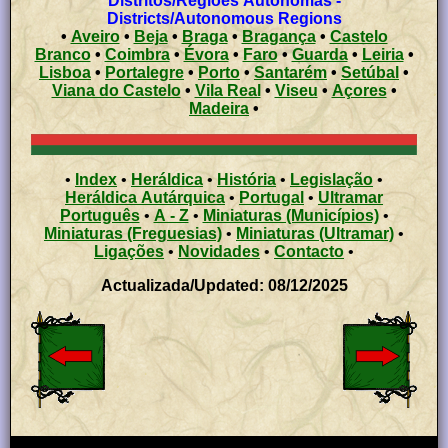
Distritos/Regiões Autónomas -
Districts/Autonomous Regions
•
Aveiro
•
Beja
•
Braga
•
Bragança
•
Castelo
Branco
•
Coimbra
•
Évora
•
Faro
•
Guarda
•
Leiria
•
Lisboa
•
Portalegre
•
Porto
•
Santarém
•
Setúbal
•
Viana do Castelo
•
Vila Real
•
Viseu
•
Açores
•
Madeira
•
•
Index
•
Heráldica
•
História
•
Legislação
•
Heráldica Autárquica
•
Portugal
•
Ultramar
Português
•
A - Z
•
Miniaturas (Municípios)
•
Miniaturas (Freguesias)
•
Miniaturas (Ultramar)
•
Ligações
•
Novidades
•
Contacto
•
Actualizada/Updated: 08/12/2025