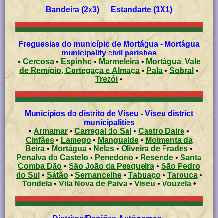
Bandeira (2x3) Estandarte (1X1)
Freguesias do município de Mortágua - Mortágua
municipality civil parishes
•
Cercosa
•
Espinho
•
Marmeleira
•
Mortágua, Vale
de Remígio, Cortegaça e Almaça
•
Pala
•
Sobral
•
Trezói
•
Municípios do distrito de Viseu - Viseu district
municipalities
•
Armamar
•
Carregal do Sal
•
Castro Daire
•
Cinfães
•
Lamego
•
Mangualde
•
Moimenta da
Beira
•
Mortágua
•
Nelas
•
Oliveira de Frades
•
Penalva do Castelo
•
Penedono
•
Resende
•
Santa
Comba Dão
•
São João da Pesqueira
•
São Pedro
do Sul
•
Sátão
•
Sernancelhe
•
Tabuaço
•
Tarouca
•
Tondela
•
Vila Nova de Paiva
•
Viseu
•
Vouzela
•