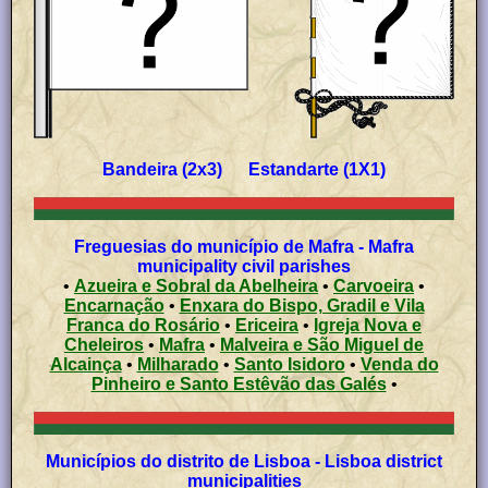
Bandeira (2x3) Estandarte (1X1)
Freguesias do município de Mafra - Mafra
municipality civil parishes
•
Azueira e Sobral da Abelheira
•
Carvoeira
•
Encarnação
•
Enxara do Bispo, Gradil e Vila
Franca do Rosário
•
Ericeira
•
Igreja Nova e
Cheleiros
•
Mafra
•
Malveira e São Miguel de
Alcainça
•
Milharado
•
Santo Isidoro
•
Venda do
Pinheiro e Santo Estêvão das Galés
•
Municípios do distrito de Lisboa - Lisboa district
municipalities