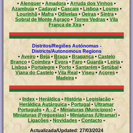
•
Alenquer
•
Amadora
•
Arruda dos Vinhos
•
Azambuja
•
Cadaval
•
Cascais
•
Lisboa
•
Loures
•
Lourinhã
•
Mafra
•
Odivelas
•
Oeiras
•
Sintra
•
Sobral de Monte Agraço
•
Torres Vedras
•
Vila
Franca de Xira
•
Distritos/Regiões Autónomas -
Districts/Autonomous Regions
•
Aveiro
•
Beja
•
Braga
•
Bragança
•
Castelo
Branco
•
Coimbra
•
Évora
•
Faro
•
Guarda
•
Leiria
•
Lisboa
•
Portalegre
•
Porto
•
Santarém
•
Setúbal
•
Viana do Castelo
•
Vila Real
•
Viseu
•
Açores
•
Madeira
•
•
Index
•
Heráldica
•
História
•
Legislação
•
Heráldica Autárquica
•
Portugal
•
Ultramar
Português
•
A - Z
•
Miniaturas (Municípios)
•
Miniaturas (Freguesias)
•
Miniaturas (Ultramar)
•
Ligações
•
Novidades
•
Contacto
•
Actualizada/Updated: 27/03/2024