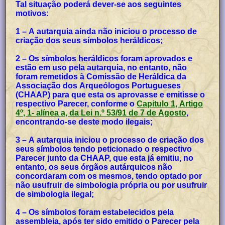
Tal situação poderá dever-se aos seguintes
motivos:
1 – A autarquia ainda não iniciou o processo de
criação dos seus símbolos heráldicos;
2 – Os símbolos heráldicos foram aprovados e
estão em uso pela autarquia, no entanto, não
foram remetidos à Comissão de Heráldica da
Associação dos Arqueólogos Portugueses
(CHAAP) para que esta os aprovasse e emitisse o
respectivo Parecer, conforme o
Capitulo 1, Artigo
4º, 1- alínea a, da Lei n.º 53/91 de 7 de Agosto
,
encontrando-se deste modo ilegais;
3 – A autarquia iniciou o processo de criação dos
seus símbolos tendo peticionado o respectivo
Parecer junto da CHAAP, que esta já emitiu, no
entanto, os seus órgãos autárquicos não
concordaram com os mesmos, tendo optado por
não usufruir de simbologia própria ou por usufruir
de simbologia ilegal;
4 – Os símbolos foram estabelecidos pela
assembleia, após ter sido emitido o Parecer pela