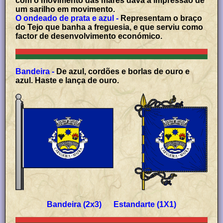
com o movimento das marés dava a impressão de
um sarilho em movimento.
O ondeado de prata e azul -
Representam o braço
do Tejo que banha a freguesia, e que serviu como
factor de desenvolvimento económico.
Bandeira -
De azul, cordões e borlas de ouro e
azul. Haste e lança de ouro.
Bandeira (2x3) Estandarte (1X1)