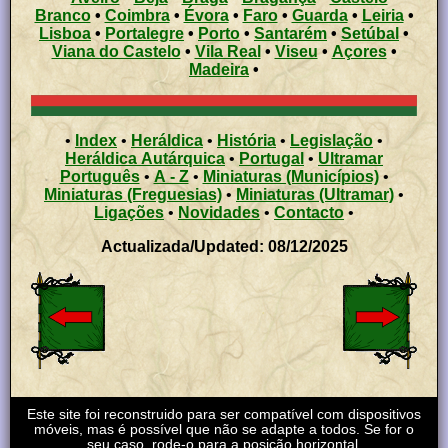
Branco
•
Coimbra
•
Évora
•
Faro
•
Guarda
•
Leiria
•
Lisboa
•
Portalegre
•
Porto
•
Santarém
•
Setúbal
•
Viana do Castelo
•
Vila Real
•
Viseu
•
Açores
•
Madeira
•
•
Index
•
Heráldica
•
História
•
Legislação
•
Heráldica Autárquica
•
Portugal
•
Ultramar
Português
•
A - Z
•
Miniaturas (Municípios)
•
Miniaturas (Freguesias)
•
Miniaturas (Ultramar)
•
Ligações
•
Novidades
•
Contacto
•
Actualizada/Updated: 08/12/2025
Este site foi reconstruido para ser compatível com dispositivos
móveis, mas é possível que não se adapte a todos. Se for o
seu caso, rode-o para a posição horizontal.