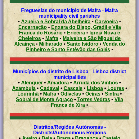
Freguesias do município de Mafra - Mafra
municipality civil parishes
•
Azueira e Sobral da Abelheira
•
Carvoeira
•
Encarnação
•
Enxara do Bispo, Gradil e Vila
Franca do Rosário
•
Ericeira
•
Igreja Nova e
Cheleiros
•
Mafra
•
Malveira e São Miguel de
Alcainça
•
Milharado
•
Santo Isidoro
•
Venda do
Pinheiro e Santo Estêvão das Galés
•
Municípios do distrito de Lisboa - Lisboa district
municipalities
•
Alenquer
•
Amadora
•
Arruda dos Vinhos
•
Azambuja
•
Cadaval
•
Cascais
•
Lisboa
•
Loures
•
Lourinhã
•
Mafra
•
Odivelas
•
Oeiras
•
Sintra
•
Sobral de Monte Agraço
•
Torres Vedras
•
Vila
Franca de Xira
•
Distritos/Regiões Autónomas -
Districts/Autonomous Regions
•
Aveiro
•
Beja
•
Braga
•
Bragança
•
Castelo