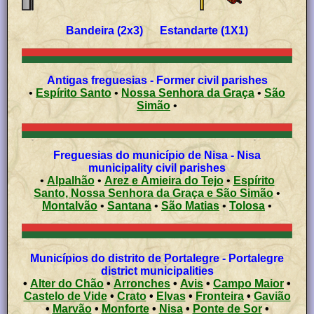
Bandeira (2x3) Estandarte (1X1)
Antigas freguesias - Former civil parishes
•
Espírito Santo
•
Nossa Senhora da Graça
•
São
Simão
•
Freguesias do município de Nisa - Nisa
municipality civil parishes
•
Alpalhão
•
Arez e Amieira do Tejo
•
Espírito
Santo, Nossa Senhora da Graça e São Simão
•
Montalvão
•
Santana
•
São Matias
•
Tolosa
•
Municípios do distrito de Portalegre - Portalegre
district municipalities
•
Alter do Chão
•
Arronches
•
Avis
•
Campo Maior
•
Castelo de Vide
•
Crato
•
Elvas
•
Fronteira
•
Gavião
•
Marvão
•
Monforte
•
Nisa
•
Ponte de Sor
•