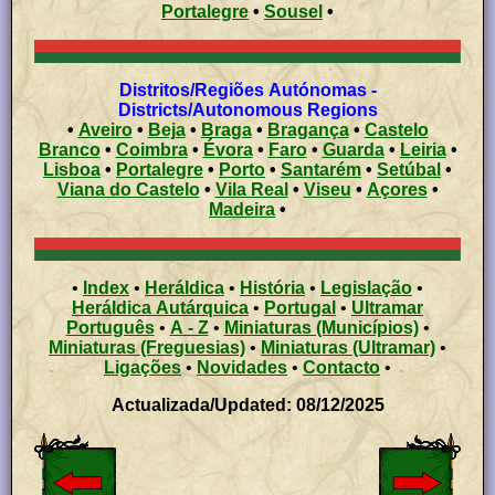
Portalegre
•
Sousel
•
Distritos/Regiões Autónomas -
Districts/Autonomous Regions
•
Aveiro
•
Beja
•
Braga
•
Bragança
•
Castelo
Branco
•
Coimbra
•
Évora
•
Faro
•
Guarda
•
Leiria
•
Lisboa
•
Portalegre
•
Porto
•
Santarém
•
Setúbal
•
Viana do Castelo
•
Vila Real
•
Viseu
•
Açores
•
Madeira
•
•
Index
•
Heráldica
•
História
•
Legislação
•
Heráldica Autárquica
•
Portugal
•
Ultramar
Português
•
A - Z
•
Miniaturas (Municípios)
•
Miniaturas (Freguesias)
•
Miniaturas (Ultramar)
•
Ligações
•
Novidades
•
Contacto
•
Actualizada/Updated: 08/12/2025