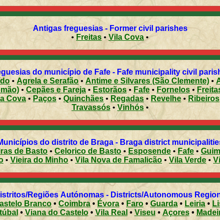
Antigas freguesias - Former civil parishes
•
Freitas
•
Vila Cova
•
guesias do município de Fafe - Fafe municipality civil pari
ído
•
Agrela e Serafão
•
Antime e Silvares (São Clemente)
•
omão)
•
Cepães e Fareja
•
Estorãos
•
Fafe
•
Fornelos
•
Freita
ea Cova
•
Paços
•
Quinchães
•
Regadas
•
Revelhe
•
Ribeiros
Travassós
•
Vinhós
•
Municípios do distrito de Braga - Braga district municipalitie
ras de Basto
•
Celorico de Basto
•
Esposende
•
Fafe
•
Guim
o
•
Vieira do Minho
•
Vila Nova de Famalicão
•
Vila Verde
•
V
Distritos/Regiões Autónomas - Districts/Autonomous Regi
astelo Branco
•
Coimbra
•
Évora
•
Faro
•
Guarda
•
Leiria
•
L
túbal
•
Viana do Castelo
•
Vila Real
•
Viseu
•
Açores
•
Madei