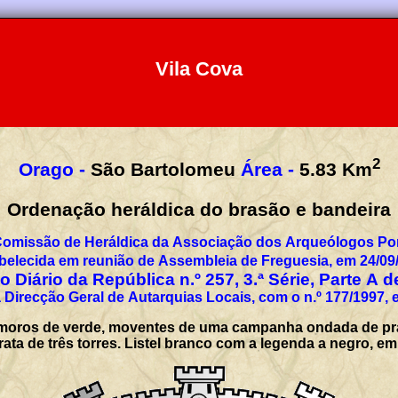
Vila Cova
2
Orago -
São Bartolomeu
Área -
5.83
Km
Ordenação heráldica do brasão e bandeira
Comissão de Heráldica da Associação dos Arqueólogos Por
belecida em reunião de Assembleia de Freguesia, em 24/09
 Diário da República n.º 257, 3.ª Série, Parte A 
 Direcção Geral de Autarquias Locais, com o n.º 177/1997, 
moros de verde, moventes de uma campanha ondada de prat
ata de três torres. Listel branco com a legenda a negro, e