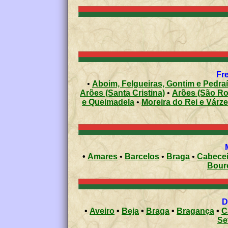
Fre
•
Aboim, Felgueiras, Gontim e Pedra
Arões (Santa Cristina)
•
Arões (São R
e Queimadela
•
Moreira do Rei e Várz
•
Amares
•
Barcelos
•
Braga
•
Cabecei
Bour
•
Aveiro
•
Beja
•
Braga
•
Bragança
•
C
Se