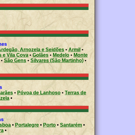
shes
Ardegão, Arnozela e Seidões
•
Armil
•
s e Vila Cova
•
Golães
•
Medelo
•
Monte
•
São Gens
•
Silvares (São Martinho)
•
s
arães
•
Póvoa de Lanhoso
•
Terras de
izela
•
ons
isboa
•
Portalegre
•
Porto
•
Santarém
•
ra
•